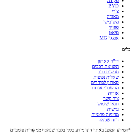
סקודה
BYD
צ'רי
מאזדה
מיצובישי
סוזוקי
סיאט
אמ.ג'י MG
כלים
דו"ח קארזון
השוואת רכבים
חדשות רכב
שאלות נפוצות
קארזון לסוחרים
מחשבוני אגרות
אודות
צור קשר
תנאי שימוש
נגישות
מדיניות פרטיות
דווח שגיאה
*המידע המוצג באתר הינו מידע כללי בלבד שנאסף ממקורות פומביים