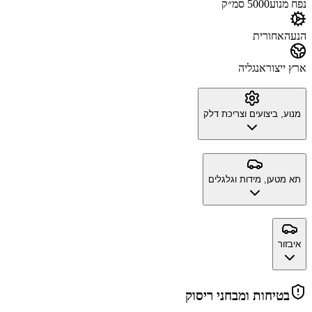
נפח מנוע
5000 סמ״ק
הנעה
אחורית
ארץ ייצור
אנגליה
מנוע, ביצועים וצריכת דלק
תא מטען, מידות וגלגלים
איבזור
בטיחות ומבחני ריסוק