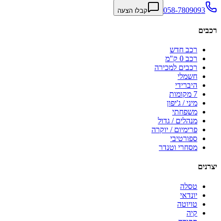
058-7809093
קבלו הצעה
רכבים
רכב חדש
רכב 0 ק"מ
רכבים למכירה
חשמלי
היברידי
7 מקומות
מיני / ג'יפון
משפחתי
מנהלים / גדול
פרימיום / יוקרה
ספורטיבי
מסחרי וטנדר
יצרנים
טסלה
יונדאי
טויוטה
קיה