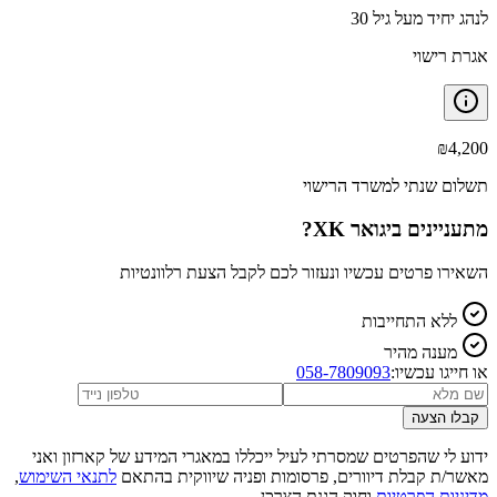
לנהג יחיד מעל גיל 30
אגרת רישוי
₪
4,200
תשלום שנתי למשרד הרישוי
מתעניינים ב
יגואר XK
?
השאירו פרטים עכשיו ונעזור לכם לקבל הצעת רלוונטיות
ללא התחייבות
מענה מהיר
או חייגו עכשיו:
058-7809093
קבלו הצעה
ידוע לי שהפרטים שמסרתי לעיל ייכללו במאגרי המידע של קארזון ואני
מאשר/ת קבלת דיוורים, פרסומות ופניה שיווקית בהתאם
לתנאי השימוש
,
מדיניות הפרטיות
וחוק הגנת הצרכן