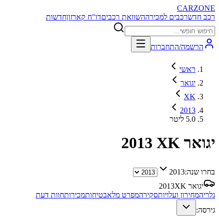
CARZONE
רכב חדש
רכבים למכירה
השוואת רכבים
דו"ח קארזון
חדשות
הרשמה/התחברות
ראשי
יגואר
XK
2013
5.0 ליטר
יגואר XK
2013
בחרו שנה:
2013
יגואר XK
2013
גלריה
מחירון ועלויות
סקירה
מפרט מלא
בטיחות
מכירות
חוות דעת
גירסה: