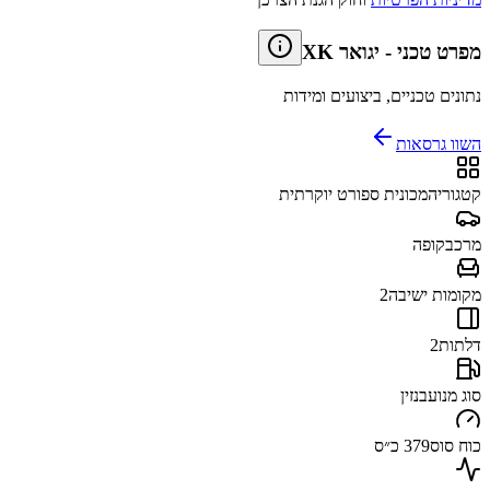
מפרט טכני
-
יגואר XK
נתונים טכניים, ביצועים ומידות
השוו גרסאות
קטגוריה
מכונית ספורט יוקרתית
מרכב
קופה
מקומות ישיבה
2
דלתות
2
סוג מנוע
בנזין
כוח סוס
379 כ״ס