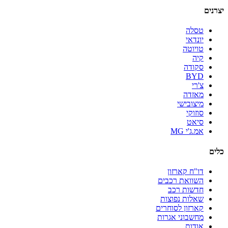
יצרנים
טסלה
יונדאי
טויוטה
קיה
סקודה
BYD
צ'רי
מאזדה
מיצובישי
סוזוקי
סיאט
אמ.ג'י MG
כלים
דו"ח קארזון
השוואת רכבים
חדשות רכב
שאלות נפוצות
קארזון לסוחרים
מחשבוני אגרות
אודות