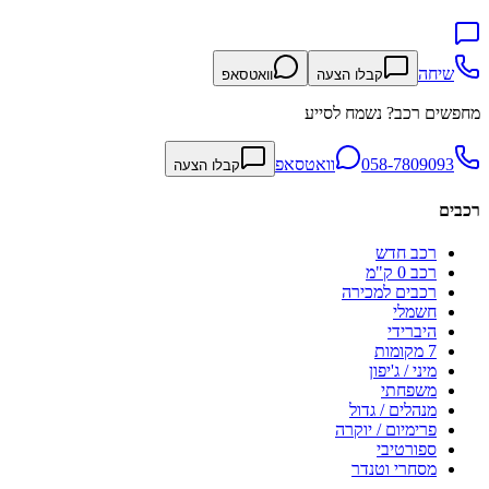
שיחה
קבלו הצעה
וואטסאפ
מחפשים רכב? נשמח לסייע
058-7809093
וואטסאפ
קבלו הצעה
רכבים
רכב חדש
רכב 0 ק"מ
רכבים למכירה
חשמלי
היברידי
7 מקומות
מיני / ג'יפון
משפחתי
מנהלים / גדול
פרימיום / יוקרה
ספורטיבי
מסחרי וטנדר