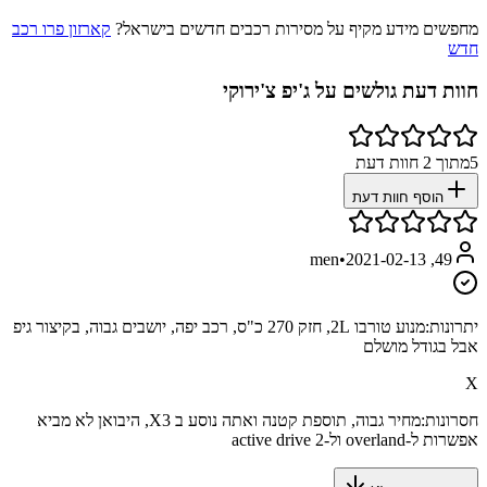
מחפשים מידע מקיף על מסירות רכבים חדשים בישראל?
קארזון פרו רכב
חדש
חוות דעת גולשים על
ג'יפ צ'ירוקי
5
מתוך
2
חוות דעת
הוסף חוות דעת
•
2021-02-13
49, men
יתרונות:
מנוע טורבו 2L, חזק 270 כ"ס, רכב יפה, יושבים גבוה, בקיצור גיפ
אבל בגודל מושלם
X
חסרונות:
מחיר גבוה, תוספת קטנה ואתה נוסע ב X3, היבואן לא מביא
אפשרות ל-overland ול-active drive 2