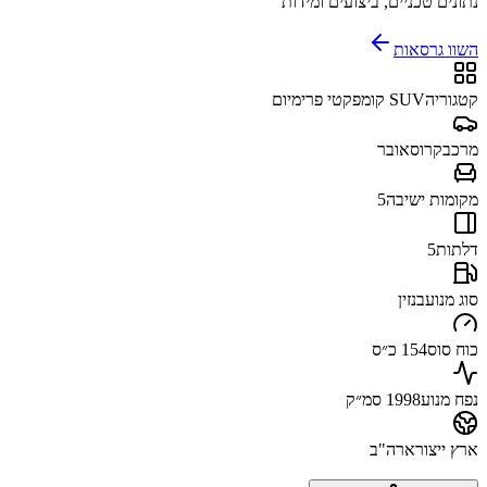
נתונים טכניים, ביצועים ומידות
השוו גרסאות
קטגוריה
SUV קומפקטי פרימיום
מרכב
קרוסאובר
מקומות ישיבה
5
דלתות
5
סוג מנוע
בנזין
כוח סוס
154 כ״ס
נפח מנוע
1998 סמ״ק
ארץ ייצור
ארה"ב