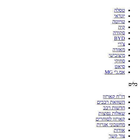
טסלה
יונדאי
טויוטה
קיה
סקודה
BYD
צ'רי
מאזדה
מיצובישי
סוזוקי
סיאט
אמ.ג'י MG
כלים
דו"ח קארזון
השוואת רכבים
חדשות רכב
שאלות נפוצות
קארזון לסוחרים
מחשבוני אגרות
אודות
צור קשר