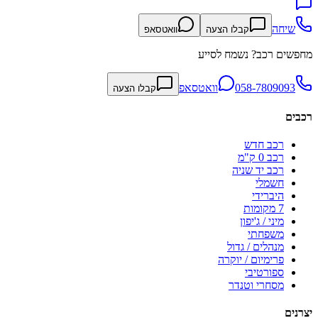
שיחה
קבלו הצעה
וואטסאפ
מחפשים רכב? נשמח לסייע
058-7809093
וואטסאפ
קבלו הצעה
רכבים
רכב חדש
רכב 0 ק"מ
רכב יד שניה
חשמלי
היברידי
7 מקומות
מיני / ג'יפון
משפחתי
מנהלים / גדול
פרימיום / יוקרה
ספורטיבי
מסחרי וטנדר
יצרנים