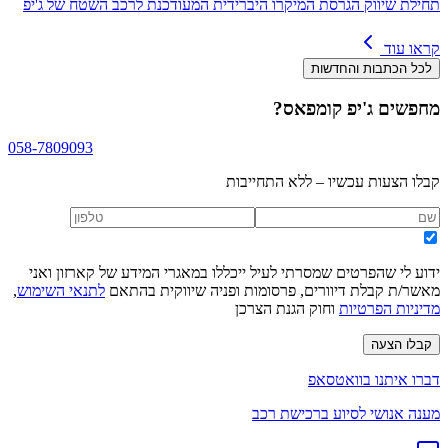
תחילת שיווק הגרסת המיקרו היברידית המעודכנת לרכב השטח של ג'יפ
קראו עוד
לכל הכתבות והחדשות
מחפשים
ג'יפ קומפאס
?
058-7809093
קבלו הצעות עכשיו – ללא התחייבות
ידוע לי שהפרטים שמסרתי לעיל ייכללו במאגרי המידע של קארזון ואני
מאשר/ת קבלת דיוורים, פרסומות ופניה שיווקית בהתאם
לתנאי השימוש
,
מדיניות הפרטיות
וחוק הגנת הצרכן
קבלו הצעה
דברו איתנו בוואטסאפ
מענה אנושי לסיוע ברכישת רכב