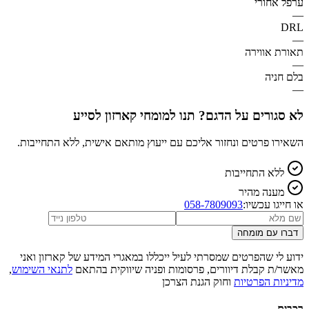
ערפל אחורי
—
DRL
—
תאורת אווירה
—
בלם חניה
—
לא סגורים על הדגם? תנו למומחי קארזון לסייע
השאירו פרטים ונחזור אליכם עם ייעוץ מותאם אישית, ללא התחייבות.
ללא התחייבות
מענה מהיר
או חייגו עכשיו:
058-7809093
דברו עם מומחה
ידוע לי שהפרטים שמסרתי לעיל ייכללו במאגרי המידע של קארזון ואני
מאשר/ת קבלת דיוורים, פרסומות ופניה שיווקית בהתאם
לתנאי השימוש
,
מדיניות הפרטיות
וחוק הגנת הצרכן
רכבים