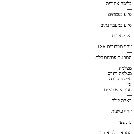
בלימה אחורית
—
סיוע בצמתים
—
סיוע במעבר נתיב
—
היגוי חירום
—
זיהוי תמרורים TSR
—
התראת פתיחת דלת
—
מצלמה
מצלמת רוורס
חיישני קרבה
אין
חניה אוטומטית
—
ראיית לילה
—
זיהוי עייפות
—
נהג צעיר
—
התראת ילד אחורי