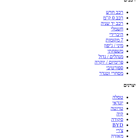
רכב חדש
רכב 0 ק"מ
רכב יד שניה
חשמלי
היברידי
7 מקומות
מיני / ג'יפון
משפחתי
מנהלים / גדול
פרימיום / יוקרה
ספורטיבי
מסחרי וטנדר
יצרנים
טסלה
יונדאי
טויוטה
קיה
סקודה
BYD
צ'רי
מאזדה