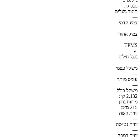
ג׳אנטים
סגסוגת
קוטר גלגלים
—
צמיג קדמי
—
צמיג אחורי
—
TPMS
✓
גלגל חילוף
—
משקל עצמי
—
עומס מותר
—
משקל כולל
2,132 ק״ג
מרווח גחון
215 מ״מ
זווית גישה
—
זווית נטישה
—
זווית רמפה