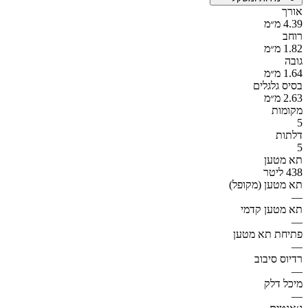
אורך
4.39 מ״מ
רוחב
1.82 מ״מ
גובה
1.64 מ״מ
בסיס גלגלים
2.63 מ״מ
מקומות
5
דלתות
5
תא מטען
438 ליטר
תא מטען (מקופל)
—
תא מטען קדמי
—
פתיחת תא מטען
—
רדיוס סיבוב
—
מיכל דלק
—