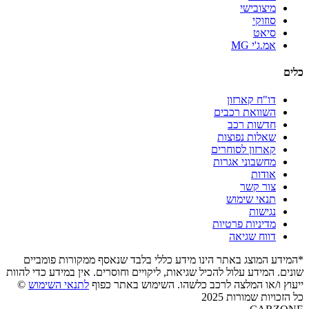
מיצובישי
סוזוקי
סיאט
אמ.ג'י MG
כלים
דו"ח קארזון
השוואת רכבים
חדשות רכב
שאלות נפוצות
קארזון לסוחרים
מחשבוני אגרות
אודות
צור קשר
תנאי שימוש
נגישות
מדיניות פרטיות
דווח שגיאה
*המידע המוצג באתר הינו מידע כללי בלבד שנאסף ממקורות פומביים
שונים. המידע עלול להכיל שגיאות, ליקויים וחוסרים. אין במידע כדי להוות
ייעוץ ו/או המלצה לרכב כלשהו. השימוש באתר כפוף
לתנאי השימוש
©
כל הזכויות שמורות 2025