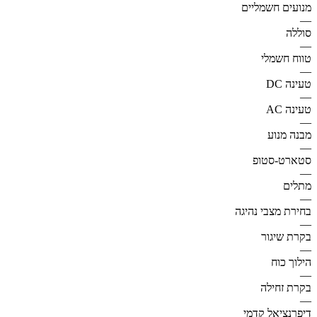
מנועים חשמליים
—
סוללה
—
טווח חשמלי
—
טעינה DC
—
טעינה AC
—
מבנה מנוע
—
סטארט-סטופ
—
מתלים
—
בחירת מצבי נהיגה
—
בקרת שיגור
—
הילוך כוח
—
בקרת זחילה
—
דיפרנציאל קדמי