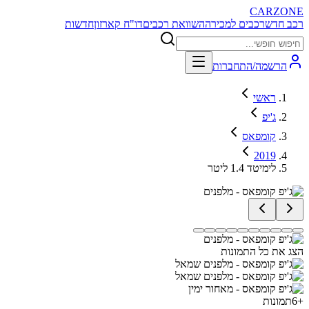
CARZONE
רכב חדש
רכבים למכירה
השוואת רכבים
דו"ח קארזון
חדשות
הרשמה/התחברות
ראשי
ג'יפ
קומפאס
2019
לימיטד 1.4 ליטר
הצג את כל התמונות
+
6
תמונות