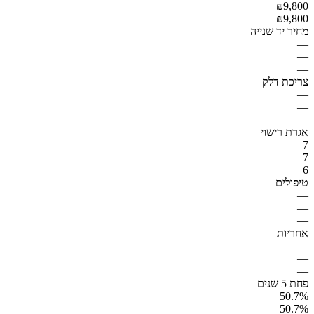
₪9,800
₪9,800
מחיר יד שנייה
—
—
—
צריכת דלק
—
—
—
אגרת רישוי
7
7
6
טיפולים
—
—
—
אחריות
—
—
—
פחת 5 שנים
50.7%
50.7%