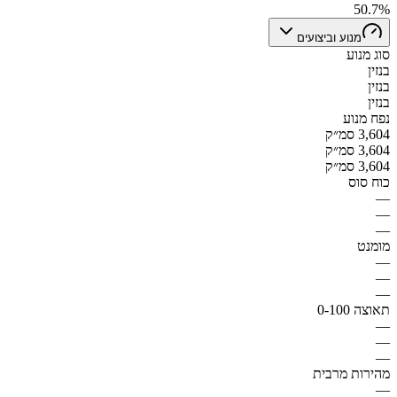
50.7%
מנוע וביצועים
סוג מנוע
בנזין
בנזין
בנזין
נפח מנוע
3,604 סמ״ק
3,604 סמ״ק
3,604 סמ״ק
כוח סוס
—
—
—
מומנט
—
—
—
תאוצה 0-100
—
—
—
מהירות מרבית
—