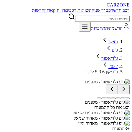
CARZONE
רכב חדש
רכב יד שניה
השוואת רכבים
דו"ח קארזון
חדשות
הרשמה/התחברות
ראשי
ג'יפ
גלדיאטור
2022
רוביקון S 3.6 ליטר
הצג את כל התמונות
+
3
תמונות