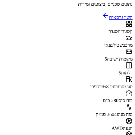
נתונים טכניים, ביצועים ומידות
השוו גרסאות
קטגוריה
טנדר
מרכב
שטח/פנאי
מקומות ישיבה
5
דלתות
5
סוג מנוע
בנזין אטמוספרי
כוח סוס
280 כ״ס
נפח מנוע
3604 סמ״ק
הנעה
AWD