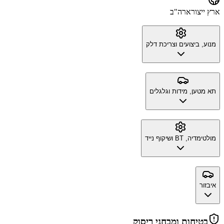
ארץ ייצור
ארה"ב
מנוע, ביצועים וצריכת דלק
תא מטען, מידות וגלגלים
מולטימדיה, BT ושיקוף נייד
איבזור
בטיחות ומבחני ריסוק