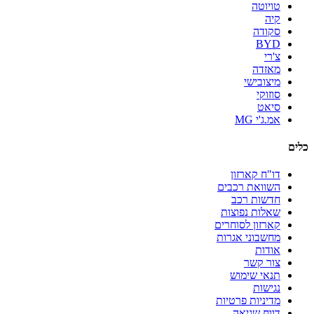
טויוטה
קיה
סקודה
BYD
צ'רי
מאזדה
מיצובישי
סוזוקי
סיאט
אמ.ג'י MG
כלים
דו"ח קארזון
השוואת רכבים
חדשות רכב
שאלות נפוצות
קארזון לסוחרים
מחשבוני אגרות
אודות
צור קשר
תנאי שימוש
נגישות
מדיניות פרטיות
דווח שגיאה