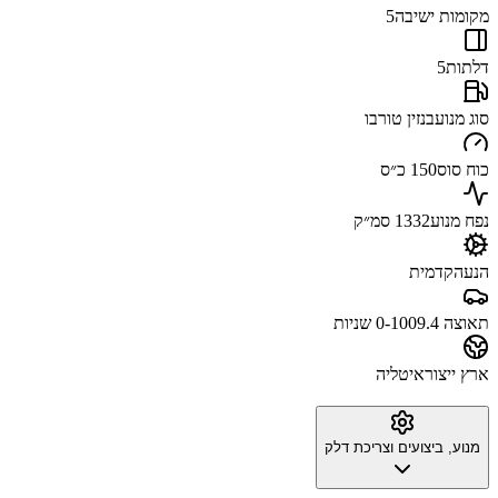
מקומות ישיבה
5
דלתות
5
סוג מנוע
בנזין טורבו
כוח סוס
150 כ״ס
נפח מנוע
1332 סמ״ק
הנעה
קדמית
תאוצה 0-100
9.4 שניות
ארץ ייצור
איטליה
מנוע, ביצועים וצריכת דלק