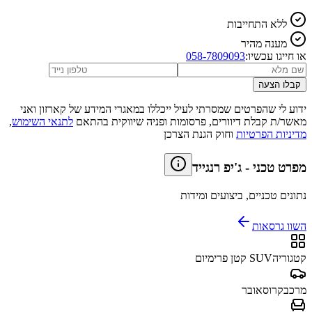
ללא התחייבות
מענה מהיר
או חייגו עכשיו:
058-7809093
קבלו הצעה
ידוע לי שהפרטים שמסרתי לעיל ייכללו במאגרי המידע של קארזון ואני
מאשר/ת קבלת דיוורים, פרסומות ופניה שיווקית בהתאם
לתנאי השימוש
,
מדיניות הפרטיות
וחוק הגנת הצרכן
מפרט טכני
-
ג'יפ רנגייד
נתונים טכניים, ביצועים ומידות
השוו גרסאות
קטגוריה
SUV קטן פרימיום
מרכב
קרוסאובר