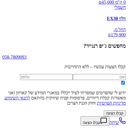
0 ק"מ ₪
45,000
חשמלי
וולוו EX30
החל מ-
₪
179,900
מחפשים
ג'יפ רנגייד
?
058-7809093
קבלו הצעות עכשיו – ללא התחייבות
ידוע לי שהפרטים שמסרתי לעיל ייכללו במאגרי המידע של קארזון ואני
מאשר/ת קבלת דיוורים, פרסומות ופניה שיווקית בהתאם
לתנאי השימוש
,
מדיניות הפרטיות
וחוק הגנת הצרכן
קבלו הצעה
שיחה
קבלו הצעה