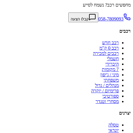
מחפשים רכב? נשמח לסייע
058-7809093
קבלו הצעה
רכבים
רכב חדש
רכב 0 ק"מ
רכבים למכירה
חשמלי
היברידי
7 מקומות
מיני / ג'יפון
משפחתי
מנהלים / גדול
פרימיום / יוקרה
ספורטיבי
מסחרי וטנדר
יצרנים
טסלה
יונדאי