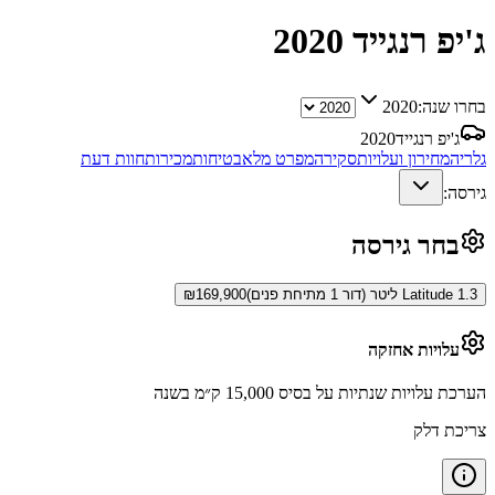
ג'יפ רנגייד
2020
בחרו שנה:
2020
ג'יפ רנגייד
2020
גלריה
מחירון ועלויות
סקירה
מפרט מלא
בטיחות
מכירות
חוות דעת
גירסה:
בחר גירסה
Latitude 1.3 ליטר (דור 1 מתיחת פנים)
169,900
₪
עלויות אחזקה
הערכת עלויות שנתיות על בסיס 15,000 ק״מ בשנה
צריכת דלק