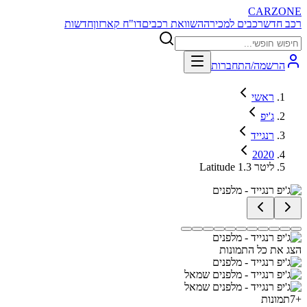
CARZONE
רכב חדש
רכבים למכירה
השוואת רכבים
דו"ח קארזון
חדשות
הרשמה/התחברות
ראשי
ג'יפ
רנגייד
2020
Latitude 1.3 ליטר
הצג את כל התמונות
+
7
תמונות