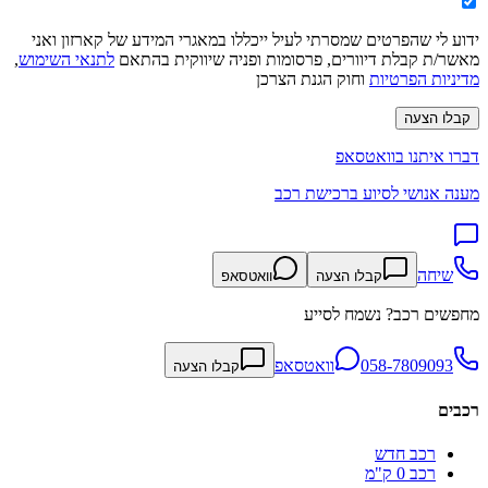
ידוע לי שהפרטים שמסרתי לעיל ייכללו במאגרי המידע של קארזון ואני
מאשר/ת קבלת דיוורים, פרסומות ופניה שיווקית בהתאם
לתנאי השימוש
,
מדיניות הפרטיות
וחוק הגנת הצרכן
קבלו הצעה
דברו איתנו בוואטסאפ
מענה אנושי לסיוע ברכישת רכב
שיחה
קבלו הצעה
וואטסאפ
מחפשים רכב? נשמח לסייע
058-7809093
וואטסאפ
קבלו הצעה
רכבים
רכב חדש
רכב 0 ק"מ