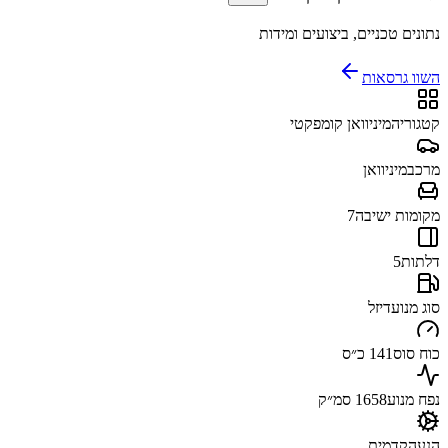
נתונים טכניים, ביצועים ומידות
השוו גרסאות
קטגוריה
מיניוואן קומפקטי
מרכב
מיניוואן
מקומות ישיבה
7
דלתות
5
סוג מנוע
דיזל
כוח סוס
141 כ״ס
נפח מנוע
1658 סמ״ק
הנעה
קדמית