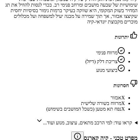
שימושיות של שבעה מושבים ומרחב פנימי רב. בכדי לנסות להוזיל את תג
המחיר בשוק המקומי, היא שווקה בעיקר ברמות גימור בסיסיות יחסית
שקיצצו אבזור, אך תוך שמירה על מבנה יעיל למשפחה ועל מכלולים
מוכרים מקבוצת יונדאי‑קיה
יתרונות
מרווח פנימי
צריכת דלק (דיזל)
ביצועי מנוע
חסרונות
X
אבזור
X
מרווח בשורה שלישית
X
נפח תא מטען (כשכל המושבים בשימוש)
קראו עוד: למי הרכב מתאים, עיצוב, מנוע ועוד...
מפרט טכני
-
קיה קארנס