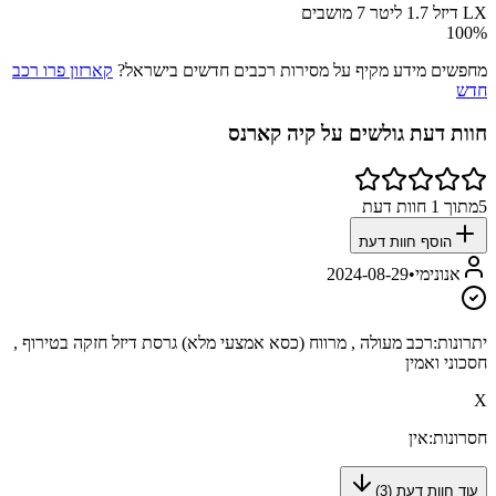
LX דיזל 1.7 ליטר 7 מושבים
100
%
מחפשים מידע מקיף על מסירות רכבים חדשים בישראל?
קארזון פרו רכב
חדש
חוות דעת גולשים על
קיה קארנס
5
מתוך
1
חוות דעת
הוסף חוות דעת
אנונימי
•
2024-08-29
יתרונות:
רכב מעולה , מרווח (כסא אמצעי מלא) גרסת דיזל חזקה בטירוף ,
חסכוני ואמין
X
חסרונות:
אין
עוד חוות דעת (
3
)