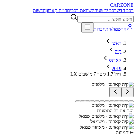
CARZONE
רכב חדש
רכב יד שניה
השוואת רכבים
דו"ח קארזון
חדשות
הרשמה/התחברות
ראשי
קיה
קארנס
2019
LX דיזל 1.7 ליטר 7 מושבים
הצג את כל התמונות
+
9
תמונות