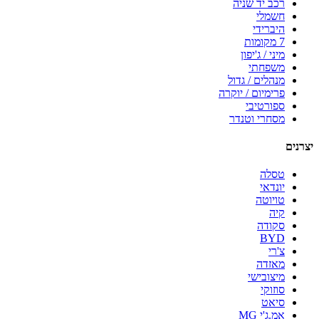
רכב יד שניה
חשמלי
היברידי
7 מקומות
מיני / ג'יפון
משפחתי
מנהלים / גדול
פרימיום / יוקרה
ספורטיבי
מסחרי וטנדר
יצרנים
טסלה
יונדאי
טויוטה
קיה
סקודה
BYD
צ'רי
מאזדה
מיצובישי
סוזוקי
סיאט
אמ.ג'י MG