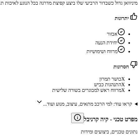
מיניוואן גדול כשבדור הרביעי שלו ביצע קפיצת מדרגה בכל הנוגע לאיכות תא הנוסעים וזכה למראה
יתרונות
אבזור
יחידת הנעה
מרווח ושימושיות
חסרונות
X
כושר תמרון
X
התנהגות כביש
X
מרווח ראש למבוגרים בשורה שלישית
קראו עוד: למי הרכב מתאים, עיצוב, מנוע ועוד...
מפרט טכני
-
קיה קרניבל
נתונים טכניים, ביצועים ומידות