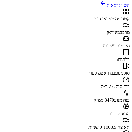
השוו גרסאות
קטגוריה
מיניוואן גדול
מרכב
מיניוואן
מקומות ישיבה
7
דלתות
5
סוג מנוע
בנזין אטמוספרי
כוח סוס
272 כ״ס
נפח מנוע
3470 סמ״ק
הנעה
קדמית
תאוצה 0-100
8.5 שניות