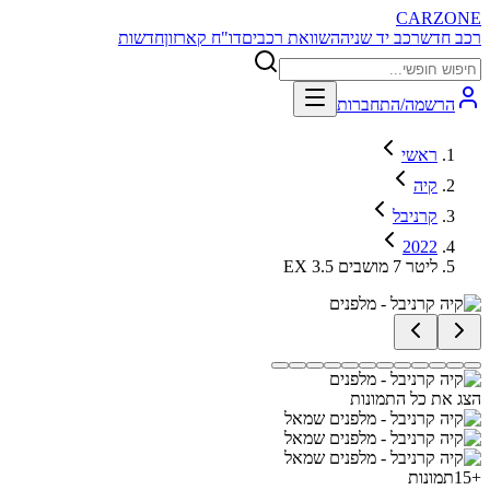
CARZONE
רכב חדש
רכב יד שניה
השוואת רכבים
דו"ח קארזון
חדשות
הרשמה/התחברות
ראשי
קיה
קרניבל
2022
EX 3.5 ליטר 7 מושבים
הצג את כל התמונות
+
15
תמונות