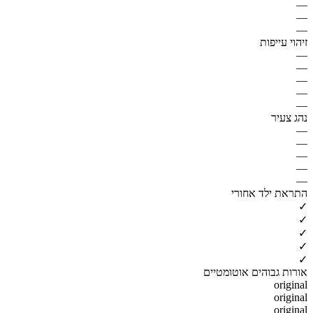
—
—
—
זיהוי עייפות
—
—
—
—
—
נהג צעיר
—
—
—
—
—
התראת ילד אחורי
✓
✓
✓
✓
✓
אורות גבוהים אוטומטיים
original
original
original