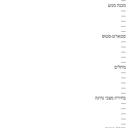
—
מבנה מנוע
—
—
—
—
—
סטארט-סטופ
—
—
—
—
—
מתלים
—
—
—
—
—
בחירת מצבי נהיגה
—
—
—
—
—