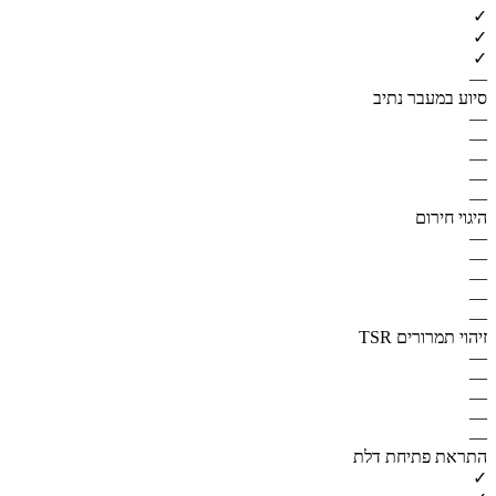
✓
✓
✓
—
סיוע במעבר נתיב
—
—
—
—
—
היגוי חירום
—
—
—
—
—
זיהוי תמרורים TSR
—
—
—
—
—
התראת פתיחת דלת
✓