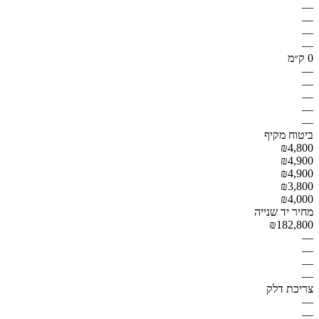
—
—
—
—
0 ק״מ
—
—
—
—
—
ביטוח מקיף
₪4,800
₪4,900
₪4,900
₪3,800
₪4,000
מחיר יד שנייה
₪182,800
—
—
—
—
צריכת דלק
—
—