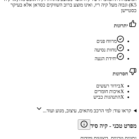
K5) וגבוה מעל קיה ריו, ואינו מוצע ברוב השווקים כסדאן אלא בעיקר
כסטיישן
יתרונות
מרווח פנים
נוחות נסיעה
יחידת הנעה
חסרונות
X
בידוד רעשים
X
איכות חומרים
X
התנהגות כביש
קראו עוד: למי הרכב מתאים, עיצוב, מנוע ועוד...
מפרט טכני
-
קיה סיד
נתונים טכניים, ביצועים ומידות