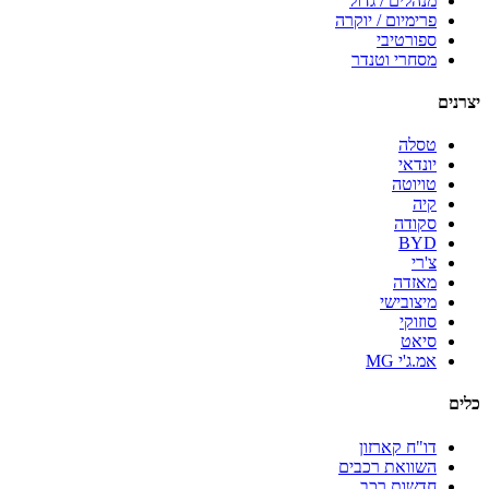
מנהלים / גדול
פרימיום / יוקרה
ספורטיבי
מסחרי וטנדר
יצרנים
טסלה
יונדאי
טויוטה
קיה
סקודה
BYD
צ'רי
מאזדה
מיצובישי
סוזוקי
סיאט
אמ.ג'י MG
כלים
דו"ח קארזון
השוואת רכבים
חדשות רכב