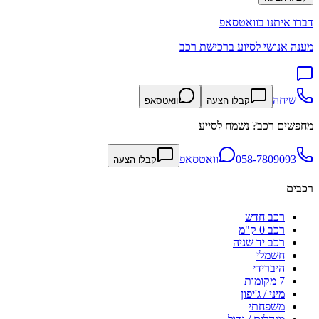
דברו איתנו בוואטסאפ
מענה אנושי לסיוע ברכישת רכב
שיחה
קבלו הצעה
וואטסאפ
מחפשים רכב? נשמח לסייע
058-7809093
וואטסאפ
קבלו הצעה
רכבים
רכב חדש
רכב 0 ק"מ
רכב יד שניה
חשמלי
היברידי
7 מקומות
מיני / ג'יפון
משפחתי