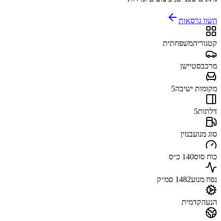
השוו גרסאות
קטגוריה
משפחתית
מרכב
סטיישן
מקומות ישיבה
5
דלתות
5
סוג מנוע
בנזין
כוח סוס
140 כ״ס
נפח מנוע
1482 סמ״ק
הנעה
קדמית