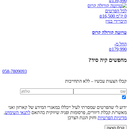
₪
159,990
לכל הפרטים
0 ק"מ ₪
16,500
היברידי בנזין
טויוטה קורולה קרוס
החל מ-
₪
179,990
מחפשים
קיה סיד
?
058-7809093
קבלו הצעות עכשיו – ללא התחייבות
ידוע לי שהפרטים שמסרתי לעיל ייכללו במאגרי המידע של קארזון ואני
מאשר/ת קבלת דיוורים, פרסומות ופניה שיווקית בהתאם
לתנאי השימוש
,
מדיניות הפרטיות
וחוק הגנת הצרכן
קבלו הצעה