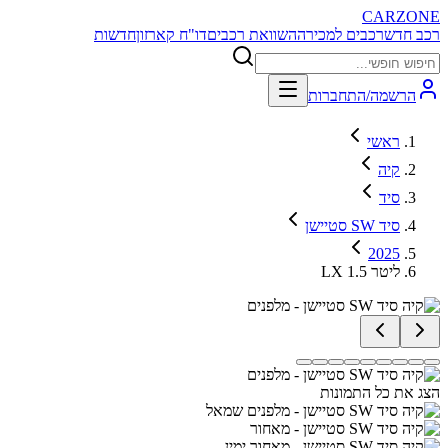
CARZONE
רכב חדש
רכבים למכירה
השוואת רכבים
דו"ח קארזון
חדשות
הרשמה/התחברות
ראשי
קיה
סיד
סיד SW סטיישן
2025
LX 1.5 ליטר
הצג את כל התמונות