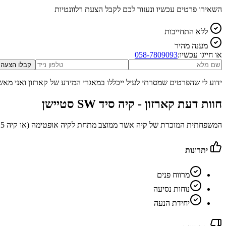
השאירו פרטים עכשיו ונעזור לכם לקבל הצעת רלוונטיות
ללא התחייבות
מענה מהיר
או חייגו עכשיו:
058-7809093
קבלו הצעה
ידוע לי שהפרטים שמסרתי לעיל ייכללו במאגרי המידע של קארזון ואני מאש
חוות דעת קארזון -
קיה סיד SW סטיישן
המשפחתית המוכרת של קיה אשר ממוצב מתחת לקיה אופטימה (או קיה K5) וגבוה מעל קיה ריו, ואינו מוצע ברוב השווקים כסדאן אלא בעיקר כסטיישן
יתרונות
מרווח פנים
נוחות נסיעה
יחידת הנעה