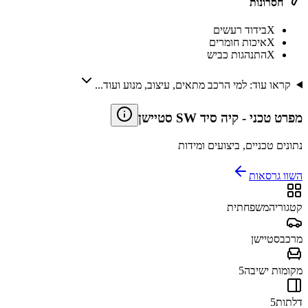
חסרונות
X
בידוד רעשים
X
איכות חומרים
X
התנהגות כביש
קראו עוד: למי הרכב מתאים, עיצוב, מנוע ועוד...
מפרט טכני
-
קיה סיד SW סטיישן
נתונים טכניים, ביצועים ומידות
השוו גרסאות
קטגוריה
משפחתית
מרכב
סטיישן
מקומות ישיבה
5
דלתות
5