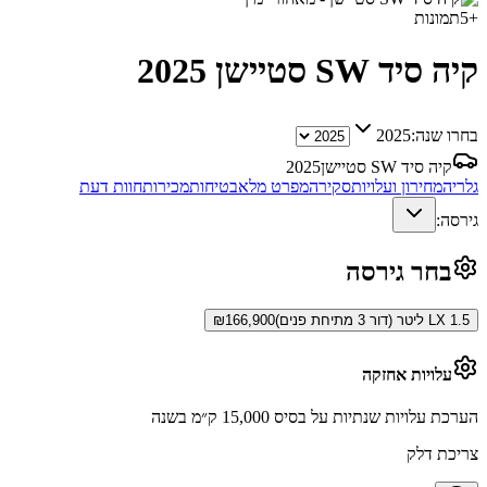
+
5
תמונות
קיה סיד SW סטיישן
2025
בחרו שנה:
2025
קיה סיד SW סטיישן
2025
גלריה
מחירון ועלויות
סקירה
מפרט מלא
בטיחות
מכירות
חוות דעת
גירסה:
בחר גירסה
LX 1.5 ליטר (דור 3 מתיחת פנים)
166,900
₪
עלויות אחזקה
הערכת עלויות שנתיות על בסיס 15,000 ק״מ בשנה
צריכת דלק