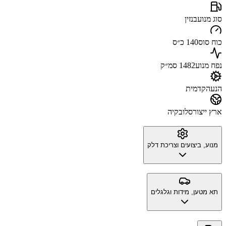
סוג מנוע
בנזין
כוח סוס
140 כ״ס
נפח מנוע
1482 סמ״ק
הנעה
קדמית
ארץ ייצור
סלובקיה
מנוע, ביצועים וצריכת דלק
תא מטען, מידות וגלגלים