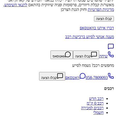
ידוע לי שהפרטים שמסרתי לעיל ייכללו במאגרי המידע של קארזון ואני
מאשר/ת קבלת דיוורים, פרסומות ופניה שיווקית בהתאם
לתנאי השימוש
,
מדיניות הפרטיות
וחוק הגנת הצרכן
קבלו הצעה
דברו איתנו בוואטסאפ
מענה אנושי לסיוע ברכישת רכב
שיחה
קבלו הצעה
וואטסאפ
מחפשים רכב? נשמח לסייע
058-7809093
וואטסאפ
קבלו הצעה
רכבים
רכב חדש
רכב 0 ק"מ
רכבים למכירה
חשמלי