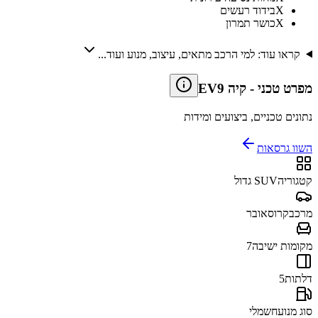
X
בידוד רעשים
X
כושר תמרון
קראו עוד: למי הרכב מתאים, עיצוב, מנוע ועוד...
מפרט טכני
-
קיה EV9
נתונים טכניים, ביצועים ומידות
השוו גרסאות
קטגוריה
SUV גדול
מרכב
קרוסאובר
מקומות ישיבה
7
דלתות
5
סוג מנוע
חשמלי