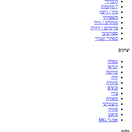
היברידי
7 מקומות
מיני / ג'יפון
משפחתי
מנהלים / גדול
פרימיום / יוקרה
ספורטיבי
מסחרי וטנדר
יצרנים
טסלה
יונדאי
טויוטה
קיה
סקודה
BYD
צ'רי
מאזדה
מיצובישי
סוזוקי
סיאט
אמ.ג'י MG
כלים