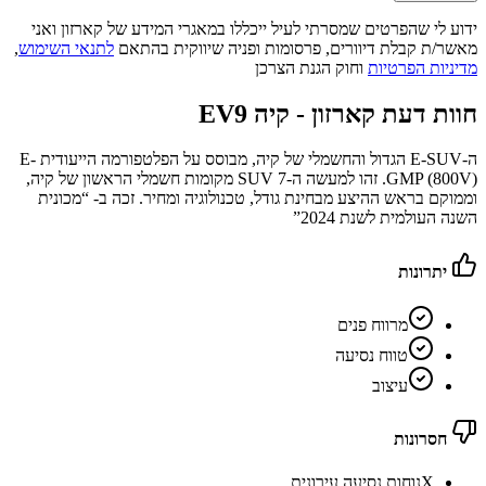
ידוע לי שהפרטים שמסרתי לעיל ייכללו במאגרי המידע של קארזון ואני
מאשר/ת קבלת דיוורים, פרסומות ופניה שיווקית בהתאם
לתנאי השימוש
,
מדיניות הפרטיות
וחוק הגנת הצרכן
חוות דעת קארזון -
קיה EV9
ה-E-SUV הגדול והחשמלי של קיה, מבוסס על הפלטפורמה הייעודית E-
GMP (800V). זהו למעשה ה-SUV 7 מקומות חשמלי הראשון של קיה,
וממוקם בראש ההיצע מבחינת גודל, טכנולוגיה ומחיר. זכה ב- “מכונית
השנה העולמית לשנת 2024”
יתרונות
מרווח פנים
טווח נסיעה
עיצוב
חסרונות
X
נוחות נסיעה עירונית