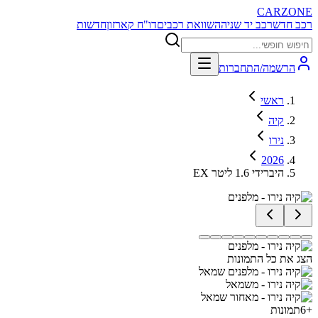
CARZONE
רכב חדש
רכב יד שניה
השוואת רכבים
דו"ח קארזון
חדשות
הרשמה/התחברות
ראשי
קיה
נירו
2026
EX היברידי 1.6 ליטר
הצג את כל התמונות
+
6
תמונות