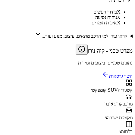
חסרונות
X
בידוד רעשים
X
נוחות נסיעה
X
איכות חומרים
קראו עוד: למי הרכב מתאים, עיצוב, מנוע ועוד...
מפרט טכני
-
קיה נירו
נתונים טכניים, ביצועים ומידות
השוו גרסאות
קטגוריה
SUV קומפקטי
מרכב
קרוסאובר
מקומות ישיבה
5
דלתות
5