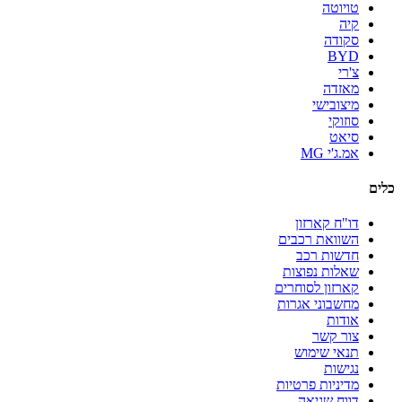
טויוטה
קיה
סקודה
BYD
צ'רי
מאזדה
מיצובישי
סוזוקי
סיאט
אמ.ג'י MG
כלים
דו"ח קארזון
השוואת רכבים
חדשות רכב
שאלות נפוצות
קארזון לסוחרים
מחשבוני אגרות
אודות
צור קשר
תנאי שימוש
נגישות
מדיניות פרטיות
דווח שגיאה