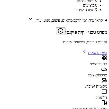
X
נוחות נסיעה
X
ביצועים
X
תמורה למחיר
קראו עוד: למי הרכב מתאים, עיצוב, מנוע ועוד...
מפרט טכני
-
קיה פיקנטו
נתונים טכניים, ביצועים ומידות
השוו גרסאות
קטגוריה
מיני
מרכב
האצ'בק
מקומות ישיבה
5
דלתות
5
סוג מנוע
בנזין אטמוספרי