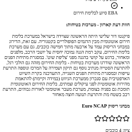
EBA סיוע לבלימת חירום
חוות דעת קארזון - מערכות בטיחות:
פיקנטו דור שלישי היתה הראשונה שצוידה בישראל במערכת בלימת
חירום אוטונומית מבין הדגמים הפופולריים בקטגוריה. עם זאת, הדירוג
במבחני הריסוק עמד על ארבעה מתוך חמישה כוכבים, גם עם מערכת
בלימת החירום, עקב רמת הגנה נמוכה יחסית על יושבי הרכב, מלפנים
ומאחור, בדגש על קושי בהגנה מפני 'צליפת שוט'. במסגרת מתיחת הפנים
הראשונה שודרגו מערכות בטיחות - בלימת החירום מזהה גם הולכי רגל,
להתרעת הסטייה מנתיב נוסף גם תיקון ושמירה על המרכז ונוספה התרעת
עייפות ובמסגרת מתיחת הפנים השנייה, התעדכנה בקרת השיוט
האדפטיבית עם סנכרון ממערכת הניווט (במידה וקיימת) להתאמת
מהירות אוטומטית לפני עיקולים וצמתים, בלימת החירום האוטונומית
תומכת גם בפניה בצומת, מערכת מעבר אוטומטי לאורות גבוהים, התרעת
רכב בשטח מת והתרעת תנועה חוצה מאחור
מבחני ריסוק Euro NCAP
ציון:
4
כוכבים