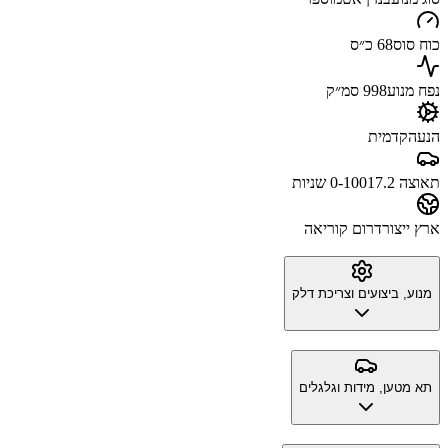
כוח סוס
68 כ״ס
נפח מנוע
998 סמ״ק
הנעה
קדמית
תאוצה 0-100
17.2 שניות
ארץ ייצור
דרום קוריאה
מנוע, ביצועים וצריכת דלק
תא מטען, מידות וגלגלים