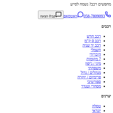
מחפשים רכב? נשמח לסייע
058-7809093
וואטסאפ
קבלו הצעה
רכבים
רכב חדש
רכב 0 ק"מ
רכב יד שניה
חשמלי
היברידי
7 מקומות
מיני / ג'יפון
משפחתי
מנהלים / גדול
פרימיום / יוקרה
ספורטיבי
מסחרי וטנדר
יצרנים
טסלה
יונדאי