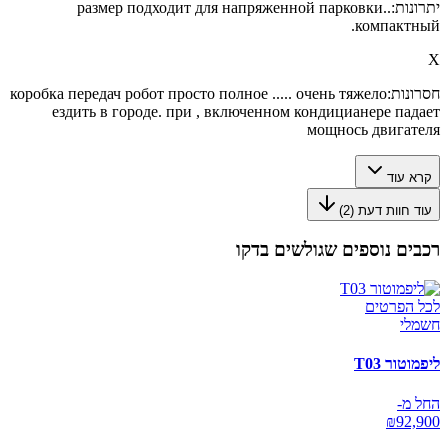
יתרונות:
.размер подходит для напряженной парковки.
компактный.
X
חסרונות:
коробка передач робот просто полное ..... очень тяжело
ездить в городе. при , включенном кондицианере падает
мощнось двигателя
קרא עוד
עוד חוות דעת (
2
)
רכבים נוספים שגולשים בדקו
לכל הפרטים
חשמלי
ליפמוטור T03
החל מ-
₪
92,900