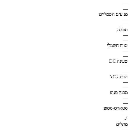
—
—
מנועים חשמליים
—
—
סוללה
—
—
טווח חשמלי
—
—
טעינה DC
—
—
טעינה AC
—
—
מבנה מנוע
—
—
סטארט-סטופ
—
✓
מתלים
—