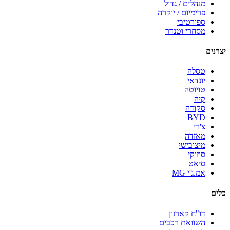
מנהלים / גדול
פרימיום / יוקרה
ספורטיבי
מסחרי וטנדר
יצרנים
טסלה
יונדאי
טויוטה
קיה
סקודה
BYD
צ'רי
מאזדה
מיצובישי
סוזוקי
סיאט
אמ.ג'י MG
כלים
דו"ח קארזון
השוואת רכבים