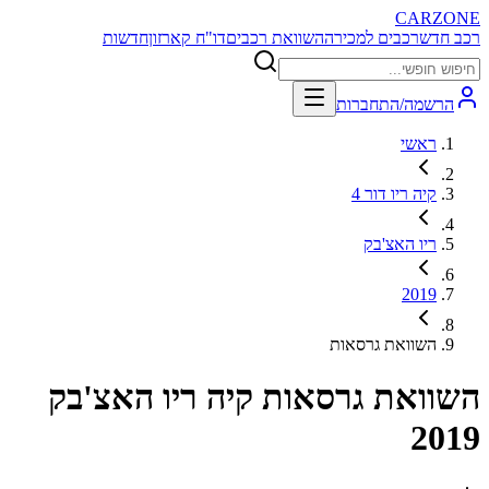
CARZONE
רכב חדש
רכבים למכירה
השוואת רכבים
דו"ח קארזון
חדשות
הרשמה/התחברות
ראשי
קיה ריו דור 4
ריו האצ'בק
2019
השוואת גרסאות
השוואת גרסאות
קיה ריו האצ'בק
2019