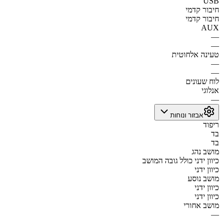
USB
חיבור קדמי
חיבור קדמי
AUX
—
—
טעינה אלחוטית
—
—
לוח שעונים
אנלוגי
—
אבזור ונוחות
ריפוד
בד
בד
מושב נהג
כיוון ידני כולל גובה המושב
כיוון ידני
מושב נוסע
כיוון ידני
כיוון ידני
מושב אחורי
—