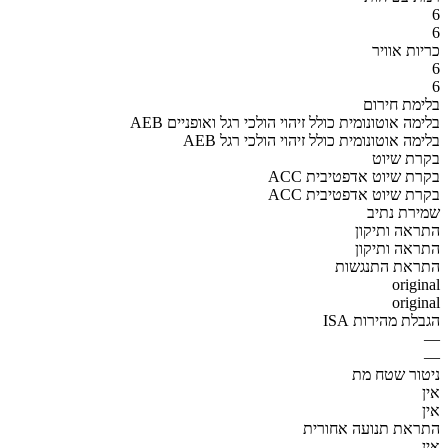
6
6
כריות אוויר
6
6
בלימת חירום
AEB בלימה אוטונומית כולל זיהוי הולכי רגל ואופניים
AEB בלימה אוטונומית כולל זיהוי הולכי רגל
בקרת שיוט
ACC בקרת שיוט אדפטיבית
ACC בקרת שיוט אדפטיבית
שמירת נתיב
התראה ותיקון
התראה ותיקון
התראת התנגשות
original
original
הגבלת מהירות ISA
—
—
ניטור שטח מת
אין
אין
התראת תנועה אחורית
אין