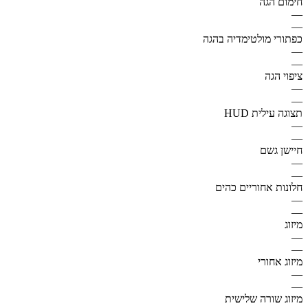
חימום הגה
—
—
כפתורי מולטימדיה בהגה
—
—
ציפוי הגה
—
—
תצוגה עילית HUD
—
—
חיישן גשם
—
—
חלונות אחוריים כהים
—
—
מיזוג
—
—
מיזוג אחורי
—
—
מיזוג שורה שלישית