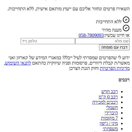
השאירו פרטים ונחזור אליכם עם ייעוץ מותאם אישית, ללא התחייבות.
ללא התחייבות
מענה מהיר
או חייגו עכשיו:
058-7809093
דברו עם מומחה
ידוע לי שהפרטים שמסרתי לעיל ייכללו במאגרי המידע של קארזון ואני
מאשר/ת קבלת דיוורים, פרסומות ופניה שיווקית בהתאם
לתנאי השימוש
,
מדיניות הפרטיות
וחוק הגנת הצרכן
רכבים
רכב חדש
רכב 0 ק"מ
רכבים למכירה
חשמלי
היברידי
7 מקומות
מיני / ג'יפון
משפחתי