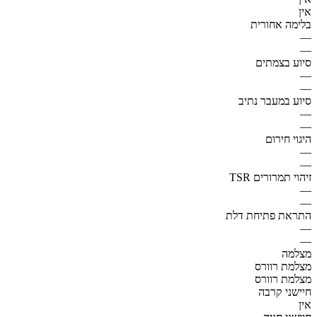
אין
בלימה אחורית
—
—
סיוע בצמתים
—
—
סיוע במעבר נתיב
—
—
היגוי חירום
—
—
זיהוי תמרורים TSR
—
—
התראת פתיחת דלת
—
—
מצלמה
מצלמת רוורס
מצלמת רוורס
חיישני קרבה
אין