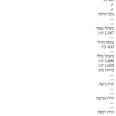
✓
✓
גלגל חילוף
—
—
משקל עצמי
1,167 ק״ג
—
עומס מותר
433 ק״ג
—
משקל כולל
1,600 ק״ג
1,650 ק״ג
מרווח גחון
—
—
זווית גישה
—
—
זווית נטישה
—
—
זווית רמפה