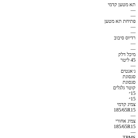
תא מטען קדמי
—
—
פתיחת תא מטען
—
—
רדיוס סיבוב
—
—
מיכל דלק
45 ליטר
—
ג׳אנטים
סגסוגת
סגסוגת
קוטר גלגלים
15״
15״
צמיג קדמי
185/65R15
—
צמיג אחורי
185/65R15
—
TPMS