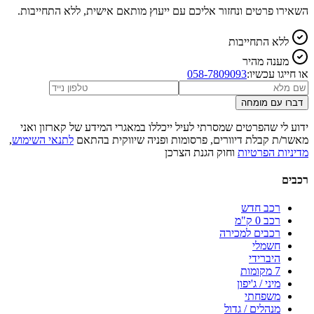
השאירו פרטים ונחזור אליכם עם ייעוץ מותאם אישית, ללא התחייבות.
ללא התחייבות
מענה מהיר
או חייגו עכשיו:
058-7809093
דברו עם מומחה
ידוע לי שהפרטים שמסרתי לעיל ייכללו במאגרי המידע של קארזון ואני
מאשר/ת קבלת דיוורים, פרסומות ופניה שיווקית בהתאם
לתנאי השימוש
,
מדיניות הפרטיות
וחוק הגנת הצרכן
רכבים
רכב חדש
רכב 0 ק"מ
רכבים למכירה
חשמלי
היברידי
7 מקומות
מיני / ג'יפון
משפחתי
מנהלים / גדול