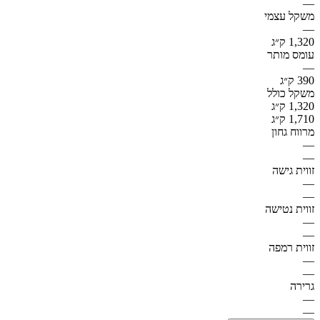
—
משקל עצמי
—
1,320 ק״ג
עומס מותר
—
390 ק״ג
משקל כולל
1,320 ק״ג
1,710 ק״ג
מרווח גחון
—
—
זווית גישה
—
—
זווית נטישה
—
—
זווית רמפה
—
—
גרירה
—
—