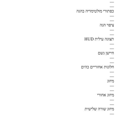
—
—
כפתורי מולטימדיה בהגה
—
—
ציפוי הגה
—
—
תצוגה עילית HUD
—
—
חיישן גשם
—
—
חלונות אחוריים כהים
—
—
מיזוג
—
—
מיזוג אחורי
—
—
מיזוג שורה שלישית
—