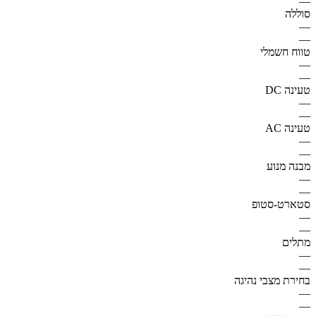
—
סוללה
—
—
טווח חשמלי
—
—
טעינה DC
—
—
טעינה AC
—
—
מבנה מנוע
—
—
סטארט-סטופ
—
—
מתלים
—
—
בחירת מצבי נהיגה
—
—