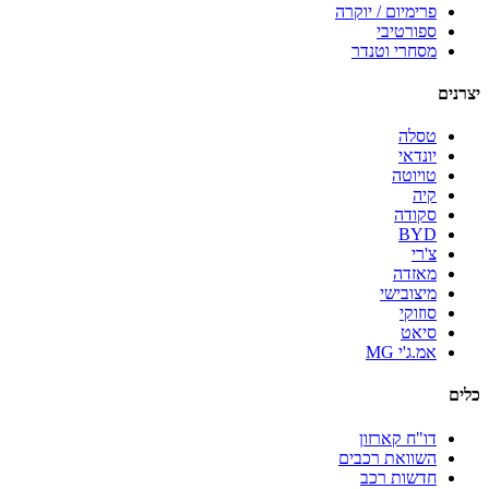
פרימיום / יוקרה
ספורטיבי
מסחרי וטנדר
יצרנים
טסלה
יונדאי
טויוטה
קיה
סקודה
BYD
צ'רי
מאזדה
מיצובישי
סוזוקי
סיאט
אמ.ג'י MG
כלים
דו"ח קארזון
השוואת רכבים
חדשות רכב