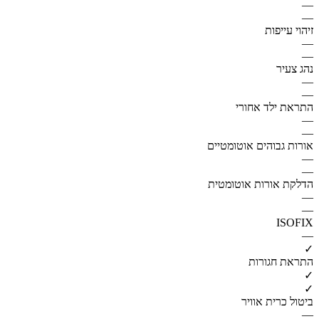
—
—
זיהוי עייפות
—
—
נהג צעיר
—
—
התראת ילד אחורי
—
—
אורות גבוהים אוטומטיים
—
—
הדלקת אורות אוטומטית
—
—
ISOFIX
—
✓
התראת חגורות
✓
✓
ביטול כרית אוויר
—