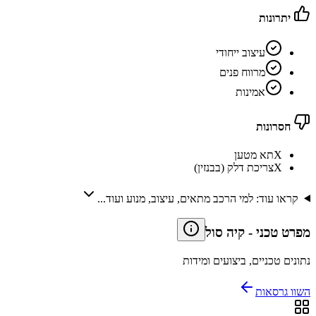
יתרונות
עיצוב ייחודי
מרווח פנים
אמינות
חסרונות
X
תא מטען
X
צריכת דלק (בבנזין)
קראו עוד: למי הרכב מתאים, עיצוב, מנוע ועוד...
מפרט טכני
-
קיה סול
נתונים טכניים, ביצועים ומידות
השוו גרסאות