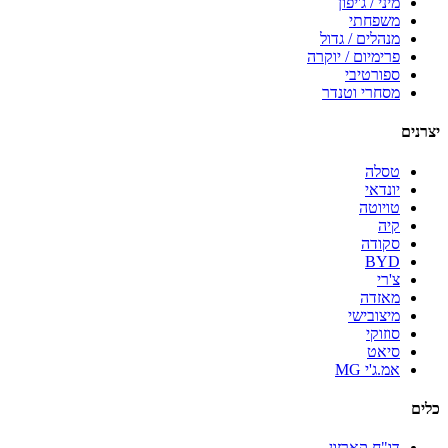
מיני / ג'יפון
משפחתי
מנהלים / גדול
פרימיום / יוקרה
ספורטיבי
מסחרי וטנדר
יצרנים
טסלה
יונדאי
טויוטה
קיה
סקודה
BYD
צ'רי
מאזדה
מיצובישי
סוזוקי
סיאט
אמ.ג'י MG
כלים
דו"ח קארזון