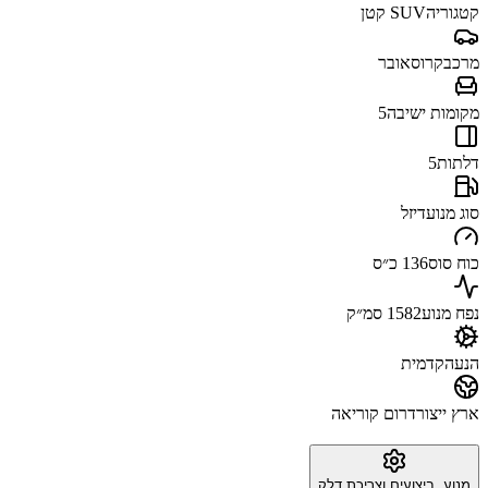
קטגוריה
SUV קטן
מרכב
קרוסאובר
מקומות ישיבה
5
דלתות
5
סוג מנוע
דיזל
כוח סוס
136 כ״ס
נפח מנוע
1582 סמ״ק
הנעה
קדמית
ארץ ייצור
דרום קוריאה
מנוע, ביצועים וצריכת דלק