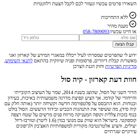
השאירו פרטים עכשיו ונעזור לכם לקבל הצעת רלוונטיות
ללא התחייבות
מענה מהיר
או חייגו עכשיו:
058-7809093
קבלו הצעה
ידוע לי שהפרטים שמסרתי לעיל ייכללו במאגרי המידע של קארזון ואני
מאשר/ת קבלת דיוורים, פרסומות ופניה שיווקית בהתאם
לתנאי השימוש
,
מדיניות הפרטיות
וחוק הגנת הצרכן
חוות דעת קארזון -
קיה סול
הדור השני של הסול, שהוצג בשנת 2014, שמר על העיצוב הקובייתי
והייחודי של קודמו, אך הציע קפיצת מדרגה משמעותית באיכות, בעידון
ובנוחות. הוא התבסס על פלטפורמה חדשה וקשיחה יותר (אותה חלק עם
קיה סיד), מה ששיפר את התנהגות הכביש ובידוד הרעשים. הסול בולט
בנוף בזכות צללית זקופה המעניקה מרווח פנים מרשים על שטח רצפה
קומפקטי. בישראל הוא שווק עם מנועי בנזין (1.6 ליטר) וטורבו-דיזל
יעילים, והציע אלטרנטיבה מקורית למשפחתיות האצ'בק ולג'יפונים
עירוניים שגרתיים