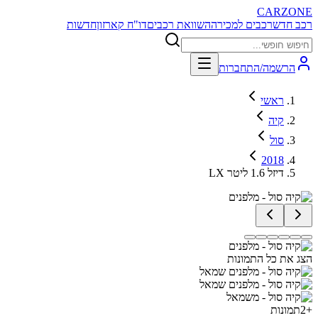
CARZONE
רכב חדש
רכבים למכירה
השוואת רכבים
דו"ח קארזון
חדשות
הרשמה/התחברות
ראשי
קיה
סול
2018
LX דיזל 1.6 ליטר
הצג את כל התמונות
+
2
תמונות