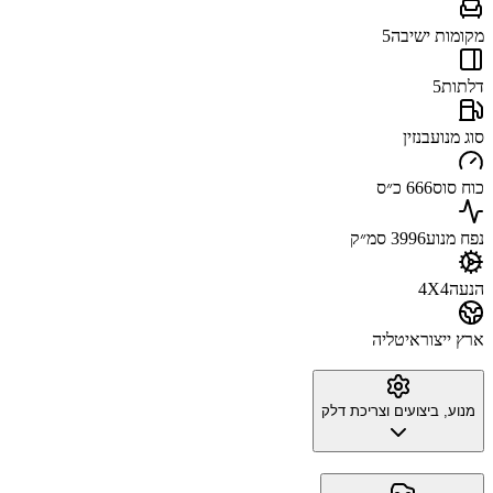
מקומות ישיבה
5
דלתות
5
סוג מנוע
בנזין
כוח סוס
666 כ״ס
נפח מנוע
3996 סמ״ק
הנעה
4X4
ארץ ייצור
איטליה
מנוע, ביצועים וצריכת דלק