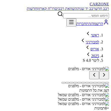
CARZONE
רכב חדש
רכב יד שניה
השוואת רכבים
דו"ח קארזון
חדשות
הרשמה/התחברות
ראשי
למבורגיני
אורוס
2025
S 4.0 ליטר
הצג את כל התמונות
+
8
תמונות