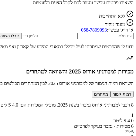
השאירו פרטים עכשיו ונעזור לכם לקבל הצעת רלוונטיות
ללא התחייבות
מענה מהיר
או חייגו עכשיו:
058-7809093
קבלו הצעה
ידוע לי שהפרטים שמסרתי לעיל ייכללו במאגרי המידע של קארזון ואני מאש
מכירות למבורגיני אורוס 2025 והשוואה למתחרים
השוואת רמות הגימור של למבורגיני אורוס 2025 לבין המתחרים הבולטים בקטגוריה SUV סופר יוקרתי ספורטיבי
רמות גימור
מתחרים
8 רכבי למבורגיני אורוס נמכרו בשנת 2025. מובילי המכירות הם: S 4.0 ליטר (6 מכירות), Performante 4.0 ליטר (1 מכירות), SE היברידי 4.0 ליטר (1 מכירות).
1
S 4.0 ליטר
6 מסירות · נמכר בעיקר לפרטיים
75
%