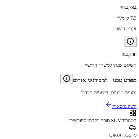
₪
14,384
7.3 ק״מ/ל׳
אגרת רישוי
₪
4,200
תשלום שנתי למשרד הרישוי
מפרט טכני
-
למבורגיני אורוס
נתונים טכניים, ביצועים ומידות
השוו גרסאות
קטגוריה
SUV סופר יוקרתי ספורטיבי
מרכב
קרוסאובר