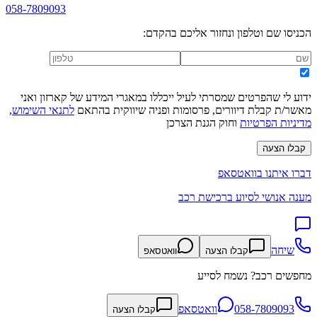
058-7809093
הכניסו שם וטלפון ונחזור אליכם בהקדם:
ידוע לי שהפרטים שמסרתי לעיל ייכללו במאגרי המידע של קארזון ואני
מאשר/ת קבלת דיוורים, פרסומות ופניה שיווקית בהתאם
לתנאי השימוש
,
מדיניות הפרטיות
וחוק הגנת הצרכן
קבלו הצעה
דברו איתנו בוואטסאפ
מענה אנושי לסיוע ברכישת רכב
שיחה
קבלו הצעה
וואטסאפ
מחפשים רכב? נשמח לסייע
058-7809093
וואטסאפ
קבלו הצעה