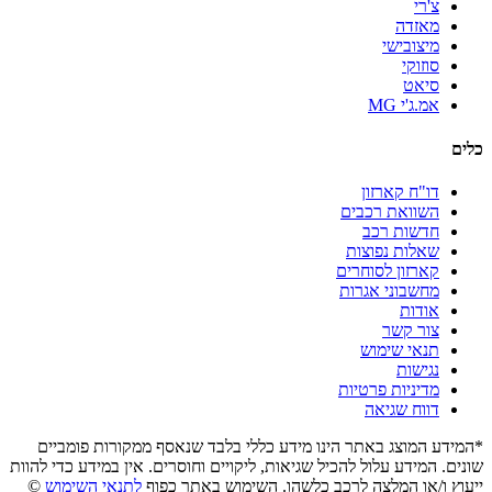
צ'רי
מאזדה
מיצובישי
סוזוקי
סיאט
אמ.ג'י MG
כלים
דו"ח קארזון
השוואת רכבים
חדשות רכב
שאלות נפוצות
קארזון לסוחרים
מחשבוני אגרות
אודות
צור קשר
תנאי שימוש
נגישות
מדיניות פרטיות
דווח שגיאה
*המידע המוצג באתר הינו מידע כללי בלבד שנאסף ממקורות פומביים
שונים. המידע עלול להכיל שגיאות, ליקויים וחוסרים. אין במידע כדי להוות
ייעוץ ו/או המלצה לרכב כלשהו. השימוש באתר כפוף
לתנאי השימוש
©