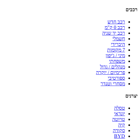
רכבים
רכב חדש
רכב 0 ק"מ
רכב יד שניה
חשמלי
היברידי
7 מקומות
מיני / ג'יפון
משפחתי
מנהלים / גדול
פרימיום / יוקרה
ספורטיבי
מסחרי וטנדר
יצרנים
טסלה
יונדאי
טויוטה
קיה
סקודה
BYD