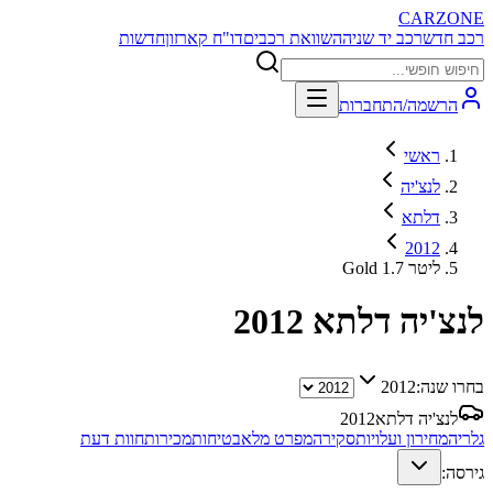
CARZONE
רכב חדש
רכב יד שניה
השוואת רכבים
דו"ח קארזון
חדשות
הרשמה/התחברות
ראשי
לנצ'יה
דלתא
2012
Gold 1.7 ליטר
לנצ'יה דלתא
2012
בחרו שנה:
2012
לנצ'יה דלתא
2012
גלריה
מחירון ועלויות
סקירה
מפרט מלא
בטיחות
מכירות
חוות דעת
גירסה: