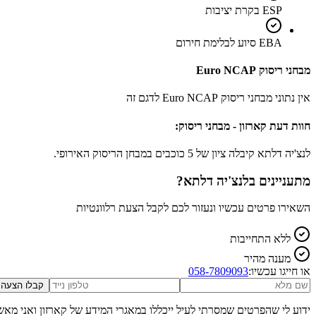
ESP בקרת יציבות
EBA סיוע לבלימת חירום
מבחני ריסוק Euro NCAP
אין נתוני מבחני ריסוק Euro NCAP לדגם זה
חוות דעת קארזון - מבחני ריסוק:
לנצ'יה דלתא קיבלה ציון של 5 כוכבים במבחן הריסוק האירופי.
מתעניינים ב
לנצ'יה דלתא
?
השאירו פרטים עכשיו ונעזור לכם לקבל הצעת רלוונטיות
ללא התחייבות
מענה מהיר
או חייגו עכשיו:
058-7809093
קבלו הצעה
ידוע לי שהפרטים שמסרתי לעיל ייכללו במאגרי המידע של קארזון ואני מאש