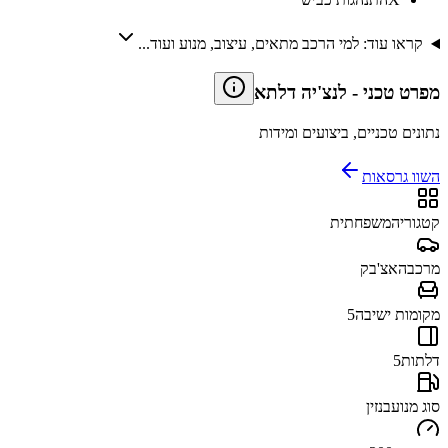
קראו עוד: למי הרכב מתאים, עיצוב, מנוע ועוד...
מפרט טכני
-
לנצ'יה דלתא
נתונים טכניים, ביצועים ומידות
השוו גרסאות
קטגוריה
משפחתית
מרכב
האצ'בק
מקומות ישיבה
5
דלתות
5
סוג מנוע
בנזין