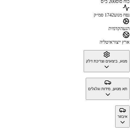
כוח סוס
200 כ״ס
נפח מנוע
1742 סמ״ק
הנעה
קדמית
ארץ ייצור
איטליה
מנוע, ביצועים וצריכת דלק
תא מטען, מידות וגלגלים
איבזור