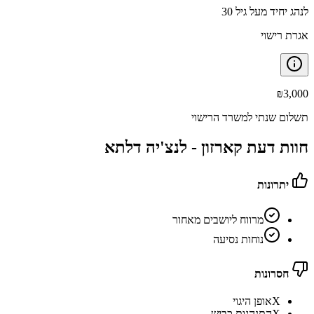
לנהג יחיד מעל גיל 30
אגרת רישוי
₪
3,000
תשלום שנתי למשרד הרישוי
חוות דעת קארזון -
לנצ'יה דלתא
יתרונות
מרווח ליושבים מאחור
נוחות נסיעה
חסרונות
X
אופן היגוי
X
התנהגות כביש