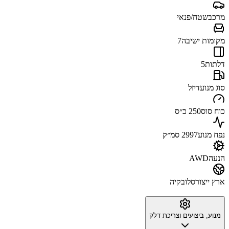
מרכב
שטח/פנאי
מקומות ישיבה
7
דלתות
5
סוג מנוע
דיזל
כוח סוס
250 כ״ס
נפח מנוע
2997 סמ״ק
הנעה
AWD
ארץ ייצור
סלובקיה
מנוע, ביצועים וצריכת דלק