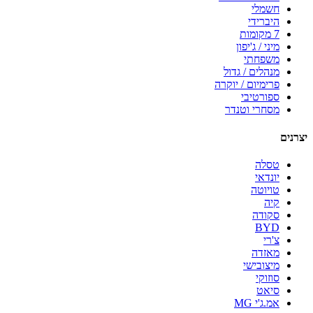
חשמלי
היברידי
7 מקומות
מיני / ג'יפון
משפחתי
מנהלים / גדול
פרימיום / יוקרה
ספורטיבי
מסחרי וטנדר
יצרנים
טסלה
יונדאי
טויוטה
קיה
סקודה
BYD
צ'רי
מאזדה
מיצובישי
סוזוקי
סיאט
אמ.ג'י MG