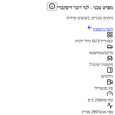
מפרט טכני
-
לנד רובר דיסקברי
נתונים טכניים, ביצועים ומידות
השוו גרסאות
קטגוריה
SUV גדול יוקרה
מרכב
שטח/פנאי
מקומות ישיבה
7
דלתות
5
סוג מנוע
דיזל
כוח סוס
250 כ״ס
נפח מנוע
2997 סמ״ק