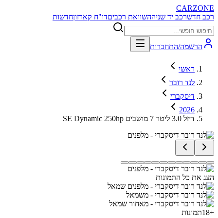
CARZONE
רכב חדש
רכב יד שניה
השוואת רכבים
דו"ח קארזון
חדשות
הרשמה/התחברות
ראשי
לנד רובר
דיסקברי
2026
SE Dynamic 250hp דיזל 3.0 ליטר 7 מושבים
הצג את כל התמונות
+
18
תמונות