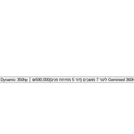
Gemi ליטר 7 מושבים (דור 5 מתיחת פנים)
590,000
₪
HSE Dynamic 350hp דיזל 3.0 ליטר 7 מושבים (דור