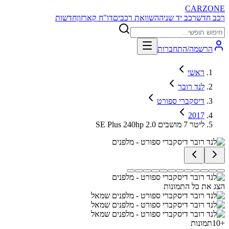
CARZONE
רכב חדש
רכב יד שניה
השוואת רכבים
דו"ח קארזון
חדשות
הרשמה/התחברות
ראשי
לנד רובר
דיסקברי ספורט
2017
SE Plus 240hp 2.0 ליטר 7 מושבים
הצג את כל התמונות
+
10
תמונות