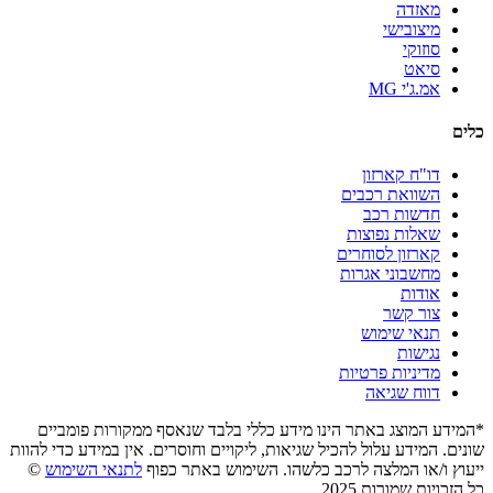
מאזדה
מיצובישי
סוזוקי
סיאט
אמ.ג'י MG
כלים
דו"ח קארזון
השוואת רכבים
חדשות רכב
שאלות נפוצות
קארזון לסוחרים
מחשבוני אגרות
אודות
צור קשר
תנאי שימוש
נגישות
מדיניות פרטיות
דווח שגיאה
*המידע המוצג באתר הינו מידע כללי בלבד שנאסף ממקורות פומביים
שונים. המידע עלול להכיל שגיאות, ליקויים וחוסרים. אין במידע כדי להוות
ייעוץ ו/או המלצה לרכב כלשהו. השימוש באתר כפוף
לתנאי השימוש
©
כל הזכויות שמורות 2025