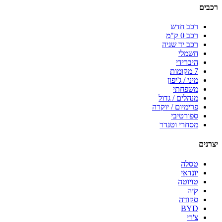
רכבים
רכב חדש
רכב 0 ק"מ
רכב יד שניה
חשמלי
היברידי
7 מקומות
מיני / ג'יפון
משפחתי
מנהלים / גדול
פרימיום / יוקרה
ספורטיבי
מסחרי וטנדר
יצרנים
טסלה
יונדאי
טויוטה
קיה
סקודה
BYD
צ'רי