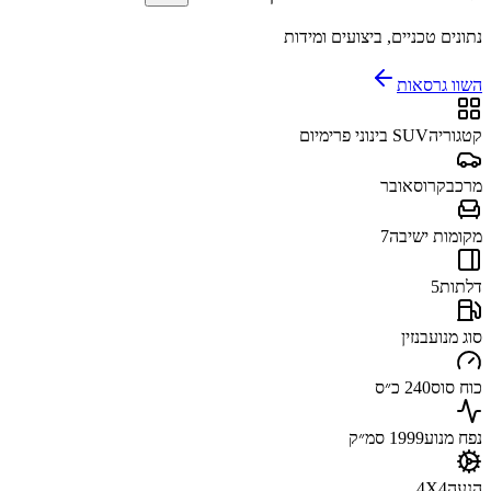
נתונים טכניים, ביצועים ומידות
השוו גרסאות
קטגוריה
SUV בינוני פרימיום
מרכב
קרוסאובר
מקומות ישיבה
7
דלתות
5
סוג מנוע
בנזין
כוח סוס
240 כ״ס
נפח מנוע
1999 סמ״ק
הנעה
4X4