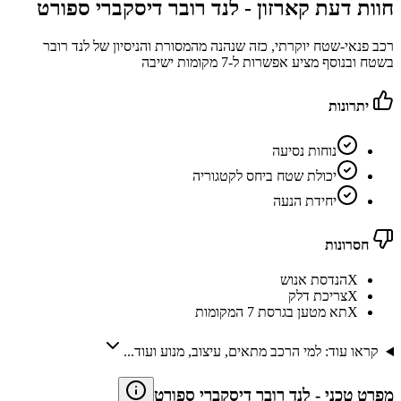
חוות דעת קארזון -
לנד רובר דיסקברי ספורט
רכב פנאי-שטח יוקרתי, כזה שנהנה מהמסורת והניסיון של לנד רובר
בשטח ובנוסף מציע אפשרות ל-7 מקומות ישיבה
יתרונות
נוחות נסיעה
יכולת שטח ביחס לקטגוריה
יחידת הנעה
חסרונות
X
הנדסת אנוש
X
צריכת דלק
X
תא מטען בגרסת 7 המקומות
קראו עוד: למי הרכב מתאים, עיצוב, מנוע ועוד...
מפרט טכני
-
לנד רובר דיסקברי ספורט