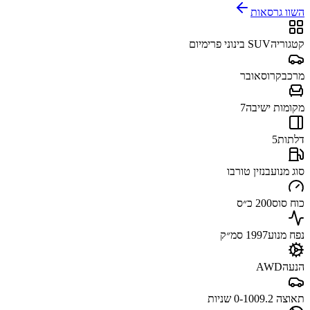
השוו גרסאות
קטגוריה
SUV בינוני פרימיום
מרכב
קרוסאובר
מקומות ישיבה
7
דלתות
5
סוג מנוע
בנזין טורבו
כוח סוס
200 כ״ס
נפח מנוע
1997 סמ״ק
הנעה
AWD
תאוצה 0-100
9.2 שניות