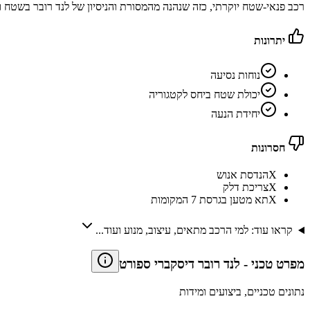
רכב פנאי-שטח יוקרתי, כזה שנהנה מהמסורת והניסיון של לנד רובר בשטח ובנוסף מציע
יתרונות
נוחות נסיעה
יכולת שטח ביחס לקטגוריה
יחידת הנעה
חסרונות
X
הנדסת אנוש
X
צריכת דלק
X
תא מטען בגרסת 7 המקומות
קראו עוד: למי הרכב מתאים, עיצוב, מנוע ועוד...
מפרט טכני
-
לנד רובר דיסקברי ספורט
נתונים טכניים, ביצועים ומידות