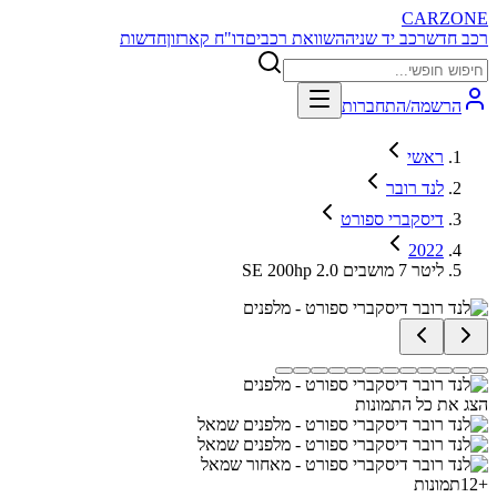
CARZONE
רכב חדש
רכב יד שניה
השוואת רכבים
דו"ח קארזון
חדשות
הרשמה/התחברות
ראשי
לנד רובר
דיסקברי ספורט
2022
SE 200hp 2.0 ליטר 7 מושבים
הצג את כל התמונות
+
12
תמונות