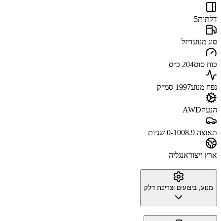
דלתות
5
סוג מנוע
דיזל
כוח סוס
204 כ״ס
נפח מנוע
1997 סמ״ק
הנעה
AWD
תאוצה 0-100
8.9 שניות
ארץ ייצור
אנגליה
מנוע, ביצועים וצריכת דלק