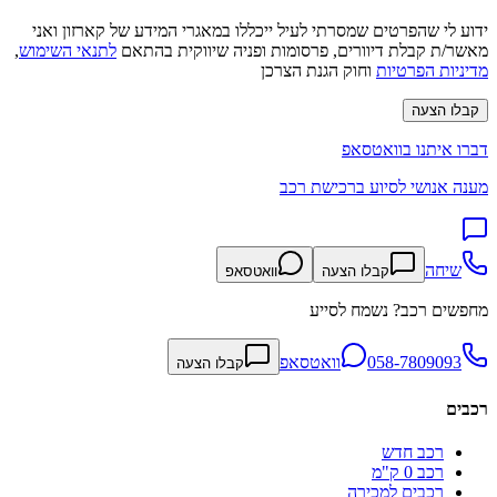
ידוע לי שהפרטים שמסרתי לעיל ייכללו במאגרי המידע של קארזון ואני
מאשר/ת קבלת דיוורים, פרסומות ופניה שיווקית בהתאם
לתנאי השימוש
,
מדיניות הפרטיות
וחוק הגנת הצרכן
קבלו הצעה
דברו איתנו בוואטסאפ
מענה אנושי לסיוע ברכישת רכב
שיחה
קבלו הצעה
וואטסאפ
מחפשים רכב? נשמח לסייע
058-7809093
וואטסאפ
קבלו הצעה
רכבים
רכב חדש
רכב 0 ק"מ
רכבים למכירה