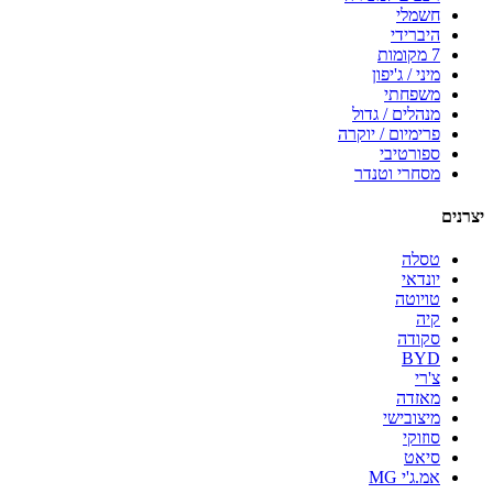
חשמלי
היברידי
7 מקומות
מיני / ג'יפון
משפחתי
מנהלים / גדול
פרימיום / יוקרה
ספורטיבי
מסחרי וטנדר
יצרנים
טסלה
יונדאי
טויוטה
קיה
סקודה
BYD
צ'רי
מאזדה
מיצובישי
סוזוקי
סיאט
אמ.ג'י MG