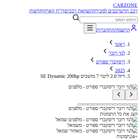
CARZONE
רכב חדש
רכבים למכירה
השוואת רכבים
דו"ח קארזון
חדשות
הרשמה/התחברות
ראשי
לנד רובר
דיסקברי ספורט
2025
SE Dynamic 200hp דיזל 2.0 ליטר 7 מושבים
הצג את כל התמונות
+
24
תמונות