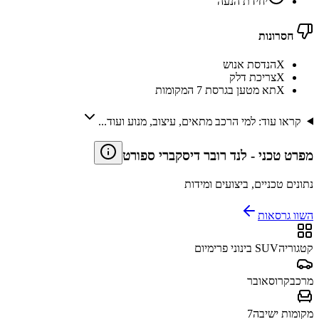
יחידת הנעה
חסרונות
X
הנדסת אנוש
X
צריכת דלק
X
תא מטען בגרסת 7 המקומות
קראו עוד: למי הרכב מתאים, עיצוב, מנוע ועוד...
מפרט טכני
-
לנד רובר דיסקברי ספורט
נתונים טכניים, ביצועים ומידות
השוו גרסאות
קטגוריה
SUV בינוני פרימיום
מרכב
קרוסאובר
מקומות ישיבה
7