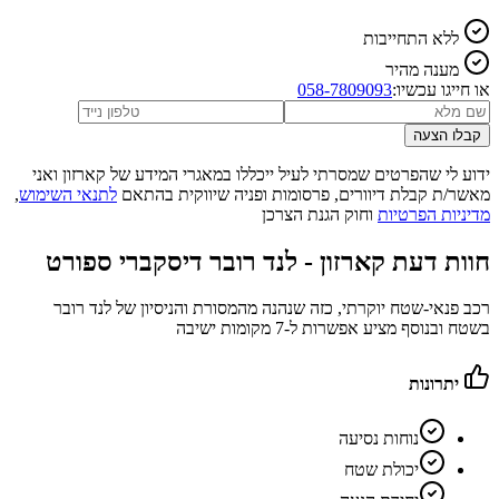
ללא התחייבות
מענה מהיר
או חייגו עכשיו:
058-7809093
קבלו הצעה
ידוע לי שהפרטים שמסרתי לעיל ייכללו במאגרי המידע של קארזון ואני
מאשר/ת קבלת דיוורים, פרסומות ופניה שיווקית בהתאם
לתנאי השימוש
,
מדיניות הפרטיות
וחוק הגנת הצרכן
חוות דעת קארזון -
לנד רובר דיסקברי ספורט
רכב פנאי-שטח יוקרתי, כזה שנהנה מהמסורת והניסיון של לנד רובר
בשטח ובנוסף מציע אפשרות ל-7 מקומות ישיבה
יתרונות
נוחות נסיעה
יכולת שטח