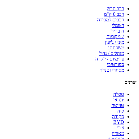
רכב חדש
רכב 0 ק"מ
רכבים למכירה
חשמלי
היברידי
7 מקומות
מיני / ג'יפון
משפחתי
מנהלים / גדול
פרימיום / יוקרה
ספורטיבי
מסחרי וטנדר
יצרנים
טסלה
יונדאי
טויוטה
קיה
סקודה
BYD
צ'רי
מאזדה
מיצובישי