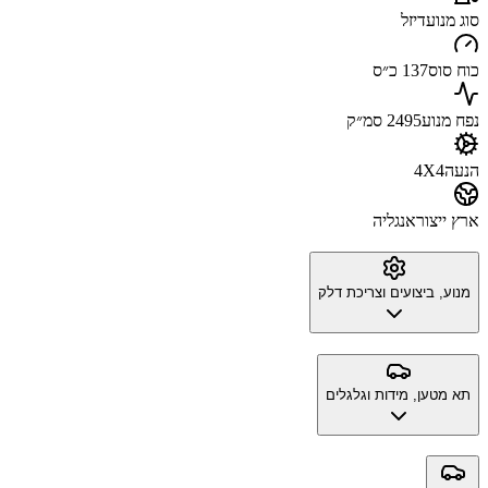
סוג מנוע
דיזל
כוח סוס
137 כ״ס
נפח מנוע
2495 סמ״ק
הנעה
4X4
ארץ ייצור
אנגליה
מנוע, ביצועים וצריכת דלק
תא מטען, מידות וגלגלים