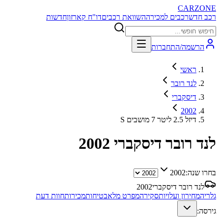
CARZONE
רכב חדש
רכבים למכירה
השוואת רכבים
דו"ח קארזון
חדשות
הרשמה/התחברות
ראשי
לנד רובר
דיסקברי
2002
S דיזל 2.5 ליטר 7 מושבים
לנד רובר דיסקברי
2002
בחרו שנה:
2002
לנד רובר דיסקברי
2002
גלריה
מחירון ועלויות
סקירה
מפרט מלא
בטיחות
מכירות
חוות דעת
גירסה: