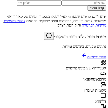
קבלו הצעה
ידוע לי שהפרטים שמסרתי לעיל ייכללו במאגרי המידע של קארזון ואני
מאשר/ת קבלת דיוורים, פרסומות ופניה שיווקית בהתאם
לתנאי השימוש
,
מדיניות הפרטיות
וחוק הגנת הצרכן
מפרט טכני
-
לנד רובר דיסקברי
נתונים טכניים, ביצועים ומידות
השוו גרסאות
קטגוריה
SUV בינוני פרימיום
מרכב
שטח/פנאי
מקומות ישיבה
7
דלתות
5