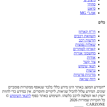
סוזוקי
סיאט
אמ.ג'י MG
כלים
דו"ח קארזון
השוואת רכבים
חדשות רכב
שאלות נפוצות
קארזון לסוחרים
מחשבוני אגרות
אודות
צור קשר
תנאי שימוש
נגישות
מדיניות פרטיות
דווח שגיאה
*המידע המוצג באתר הינו מידע כללי בלבד שנאסף ממקורות פומביים
שונים. המידע עלול להכיל שגיאות, ליקויים וחוסרים. אין במידע כדי להוות
ייעוץ ו/או המלצה לרכב כלשהו. השימוש באתר כפוף
לתנאי השימוש
©
כל הזכויות שמורות 2026
CARZONE