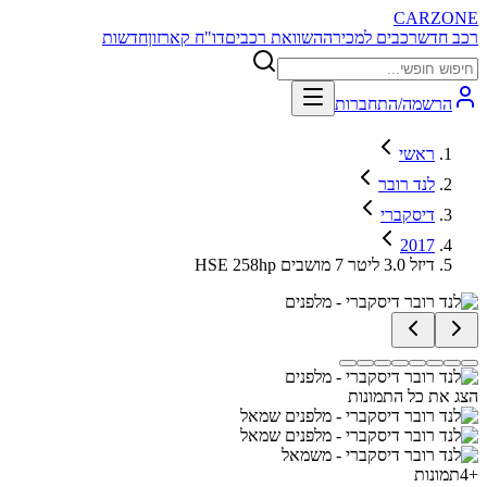
CARZONE
רכב חדש
רכבים למכירה
השוואת רכבים
דו"ח קארזון
חדשות
הרשמה/התחברות
ראשי
לנד רובר
דיסקברי
2017
HSE 258hp דיזל 3.0 ליטר 7 מושבים
הצג את כל התמונות
+
4
תמונות