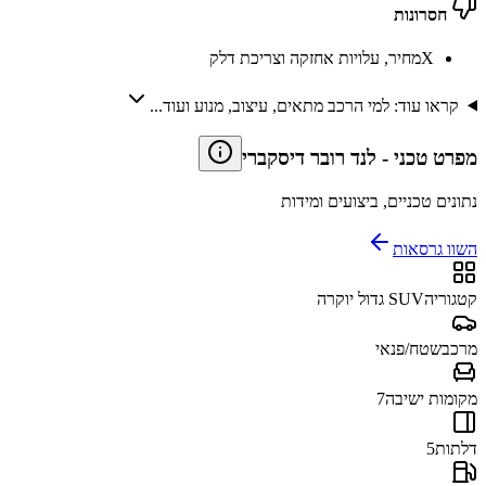
חסרונות
X
מחיר, עלויות אחזקה וצריכת דלק
קראו עוד: למי הרכב מתאים, עיצוב, מנוע ועוד...
מפרט טכני
-
לנד רובר דיסקברי
נתונים טכניים, ביצועים ומידות
השוו גרסאות
קטגוריה
SUV גדול יוקרה
מרכב
שטח/פנאי
מקומות ישיבה
7
דלתות
5