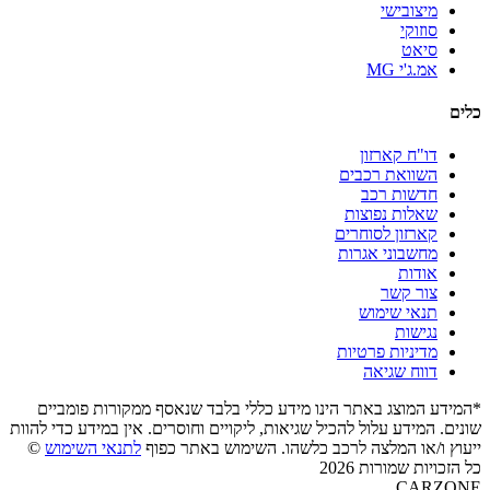
מיצובישי
סוזוקי
סיאט
אמ.ג'י MG
כלים
דו"ח קארזון
השוואת רכבים
חדשות רכב
שאלות נפוצות
קארזון לסוחרים
מחשבוני אגרות
אודות
צור קשר
תנאי שימוש
נגישות
מדיניות פרטיות
דווח שגיאה
*המידע המוצג באתר הינו מידע כללי בלבד שנאסף ממקורות פומביים
שונים. המידע עלול להכיל שגיאות, ליקויים וחוסרים. אין במידע כדי להוות
ייעוץ ו/או המלצה לרכב כלשהו. השימוש באתר כפוף
לתנאי השימוש
©
כל הזכויות שמורות 2026
CARZONE