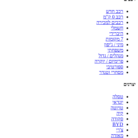
רכב חדש
רכב 0 ק"מ
רכבים למכירה
חשמלי
היברידי
7 מקומות
מיני / ג'יפון
משפחתי
מנהלים / גדול
פרימיום / יוקרה
ספורטיבי
מסחרי וטנדר
יצרנים
טסלה
יונדאי
טויוטה
קיה
סקודה
BYD
צ'רי
מאזדה