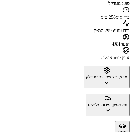
סוג מנוע
דיזל
כוח סוס
258 כ״ס
נפח מנוע
2995 סמ״ק
הנעה
4X4
ארץ ייצור
אנגליה
מנוע, ביצועים וצריכת דלק
תא מטען, מידות וגלגלים