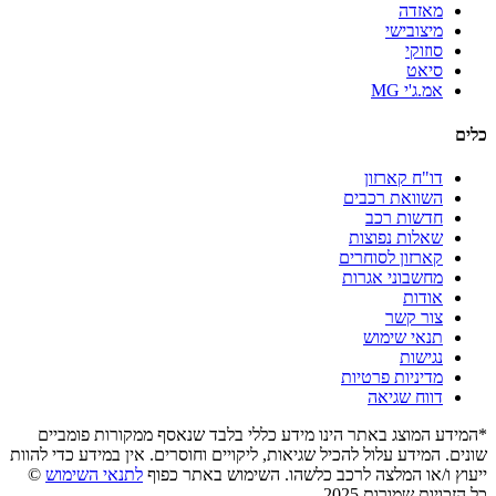
מאזדה
מיצובישי
סוזוקי
סיאט
אמ.ג'י MG
כלים
דו"ח קארזון
השוואת רכבים
חדשות רכב
שאלות נפוצות
קארזון לסוחרים
מחשבוני אגרות
אודות
צור קשר
תנאי שימוש
נגישות
מדיניות פרטיות
דווח שגיאה
*המידע המוצג באתר הינו מידע כללי בלבד שנאסף ממקורות פומביים
שונים. המידע עלול להכיל שגיאות, ליקויים וחוסרים. אין במידע כדי להוות
ייעוץ ו/או המלצה לרכב כלשהו. השימוש באתר כפוף
לתנאי השימוש
©
כל הזכויות שמורות 2025