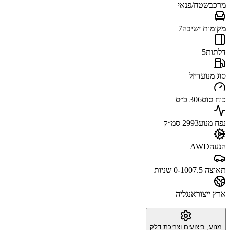
מרכב
שטח/פנאי
מקומות ישיבה
7
דלתות
5
סוג מנוע
דיזל
כוח סוס
306 כ״ס
נפח מנוע
2993 סמ״ק
הנעה
AWD
תאוצה 0-100
7.5 שניות
ארץ ייצור
אנגליה
מנוע, ביצועים וצריכת דלק