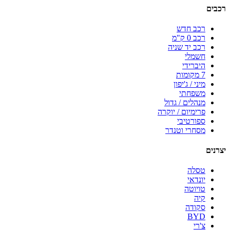
רכבים
רכב חדש
רכב 0 ק"מ
רכב יד שניה
חשמלי
היברידי
7 מקומות
מיני / ג'יפון
משפחתי
מנהלים / גדול
פרימיום / יוקרה
ספורטיבי
מסחרי וטנדר
יצרנים
טסלה
יונדאי
טויוטה
קיה
סקודה
BYD
צ'רי