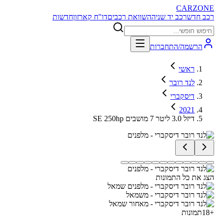
CARZONE
רכב חדש
רכב יד שניה
השוואת רכבים
דו"ח קארזון
חדשות
הרשמה/התחברות
ראשי
לנד רובר
דיסקברי
2021
SE 250hp דיזל 3.0 ליטר 7 מושבים
הצג את כל התמונות
+
18
תמונות