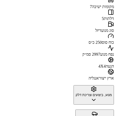
מקומות ישיבה
7
דלתות
5
סוג מנוע
דיזל
כוח סוס
250 כ״ס
נפח מנוע
2997 סמ״ק
הנעה
4X4
ארץ ייצור
אנגליה
מנוע, ביצועים וצריכת דלק