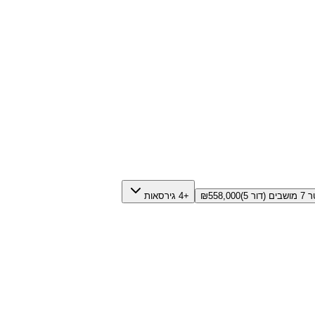
558,000
₪
+4 גירסאות