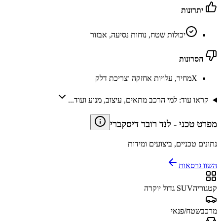
יתרונות
יכולות שטח, נוחות נסיעה, אבזור
חסרונות
X
מחיר, עלויות אחזקה וצריכת דלק
קראו עוד: למי הרכב מתאים, עיצוב, מנוע ועוד...
מפרט טכני
-
לנד רובר דיסקברי
נתונים טכניים, ביצועים ומידות
השוו גרסאות
קטגוריה
SUV גדול יוקרה
מרכב
שטח/פנאי