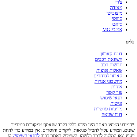
צ'רי
מאזדה
מיצובישי
סוזוקי
סיאט
אמ.ג'י MG
כלים
דו"ח קארזון
השוואת רכבים
חדשות רכב
שאלות נפוצות
קארזון לסוחרים
מחשבוני אגרות
אודות
צור קשר
תנאי שימוש
נגישות
מדיניות פרטיות
דווח שגיאה
*המידע המוצג באתר הינו מידע כללי בלבד שנאסף ממקורות פומביים
שונים. המידע עלול להכיל שגיאות, ליקויים וחוסרים. אין במידע כדי להוות
ייעוץ ו/או המלצה לרכב כלשהו. השימוש באתר כפוף
לתנאי השימוש
©