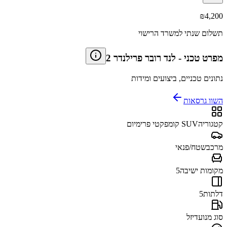
₪
4,200
תשלום שנתי למשרד הרישוי
מפרט טכני
-
לנד רובר פרילנדר 2
נתונים טכניים, ביצועים ומידות
השוו גרסאות
קטגוריה
SUV קומפקטי פרימיום
מרכב
שטח/פנאי
מקומות ישיבה
5
דלתות
5
סוג מנוע
דיזל