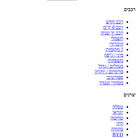
רכבים
רכב חדש
רכב 0 ק"מ
רכב יד שניה
חשמלי
היברידי
7 מקומות
מיני / ג'יפון
משפחתי
מנהלים / גדול
פרימיום / יוקרה
ספורטיבי
מסחרי וטנדר
יצרנים
טסלה
יונדאי
טויוטה
קיה
סקודה
BYD