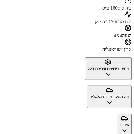
כוח סוס
160 כ״ס
נפח מנוע
2179 סמ״ק
הנעה
4X4
ארץ ייצור
אנגליה
מנוע, ביצועים וצריכת דלק
תא מטען, מידות וגלגלים
איבזור