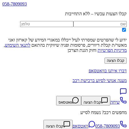
058-7809093
קבלו הצעות עכשיו – ללא התחייבות
ידוע לי שהפרטים שמסרתי לעיל ייכללו במאגרי המידע של קארזון ואני
מאשר/ת קבלת דיוורים, פרסומות ופניה שיווקית בהתאם
לתנאי השימוש
,
מדיניות הפרטיות
וחוק הגנת הצרכן
קבלו הצעה
דברו איתנו בוואטסאפ
מענה אנושי לסיוע ברכישת רכב
שיחה
קבלו הצעה
וואטסאפ
מחפשים רכב? נשמח לסייע
058-7809093
וואטסאפ
קבלו הצעה