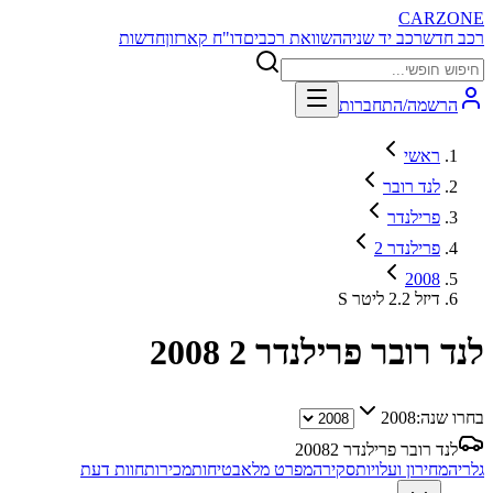
CARZONE
רכב חדש
רכב יד שניה
השוואת רכבים
דו"ח קארזון
חדשות
הרשמה/התחברות
ראשי
לנד רובר
פרילנדר
פרילנדר 2
2008
S דיזל 2.2 ליטר
לנד רובר פרילנדר 2
2008
בחרו שנה:
2008
לנד רובר פרילנדר 2
2008
גלריה
מחירון ועלויות
סקירה
מפרט מלא
בטיחות
מכירות
חוות דעת