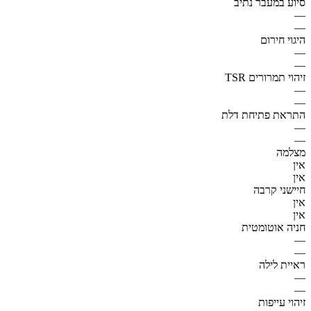
סיוע במעבר נתיב
—
—
היגוי חירום
—
—
זיהוי תמרורים TSR
—
—
התראת פתיחת דלת
—
—
מצלמה
אין
אין
חיישני קרבה
אין
אין
חניה אוטומטית
—
—
ראיית לילה
—
—
זיהוי עייפות