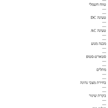
—
טווח חשמלי
—
—
טעינה DC
—
—
טעינה AC
—
—
מבנה מנוע
—
—
סטארט-סטופ
—
—
מתלים
—
—
בחירת מצבי נהיגה
—
—
בקרת שיגור
—
—