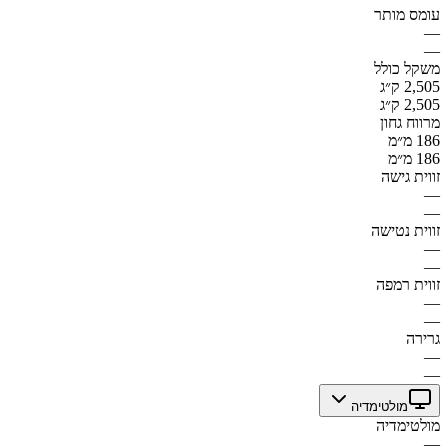
עומס מותר
—
—
משקל כולל
2,505 ק״ג
2,505 ק״ג
מרווח גחון
186 מ״מ
186 מ״מ
זווית גישה
—
—
זווית נטישה
—
—
זווית רמפה
—
—
גרירה
—
—
מולטימדיה
מולטימדיה
—