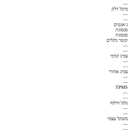
—
מיכל דלק
—
—
ג׳אנטים
סגסוגת
סגסוגת
קוטר גלגלים
—
—
צמיג קדמי
—
—
צמיג אחורי
—
—
TPMS
—
—
גלגל חילוף
—
—
משקל עצמי
—
—