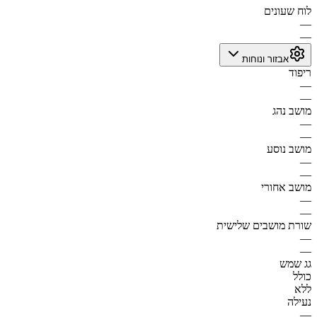
לוח שעונים
—
—
אבזור ונוחות
ריפוד
—
—
מושב נהג
—
—
מושב נוסע
—
—
מושב אחורי
—
—
שורת מושבים שלישית
—
—
גג שמש
כולל
ללא
נעילה
—