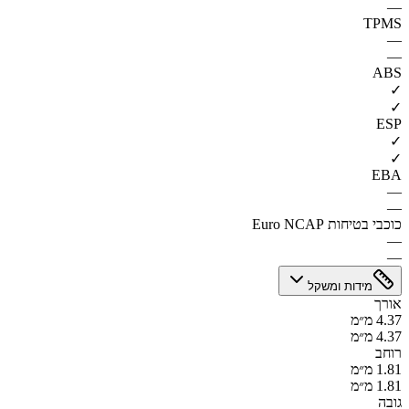
—
TPMS
—
—
ABS
✓
✓
ESP
✓
✓
EBA
—
—
כוכבי בטיחות Euro NCAP
—
—
מידות ומשקל
אורך
4.37 מ״מ
4.37 מ״מ
רוחב
1.81 מ״מ
1.81 מ״מ
גובה