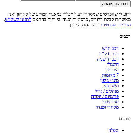
דברו עם מומחה
ידוע לי שהפרטים שמסרתי לעיל ייכללו במאגרי המידע של קארזון ואני
מאשר/ת קבלת דיוורים, פרסומות ופניה שיווקית בהתאם
לתנאי השימוש
,
מדיניות הפרטיות
וחוק הגנת הצרכן
רכבים
רכב חדש
רכב 0 ק"מ
רכב יד שניה
חשמלי
היברידי
7 מקומות
מיני / ג'יפון
משפחתי
מנהלים / גדול
פרימיום / יוקרה
ספורטיבי
מסחרי וטנדר
יצרנים
טסלה