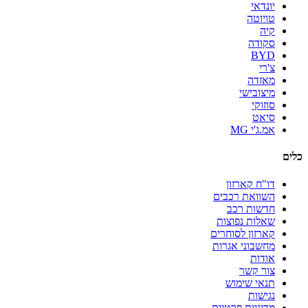
יונדאי
טויוטה
קיה
סקודה
BYD
צ'רי
מאזדה
מיצובישי
סוזוקי
סיאט
אמ.ג'י MG
כלים
דו"ח קארזון
השוואת רכבים
חדשות רכב
שאלות נפוצות
קארזון לסוחרים
מחשבוני אגרות
אודות
צור קשר
תנאי שימוש
נגישות
מדיניות פרטיות