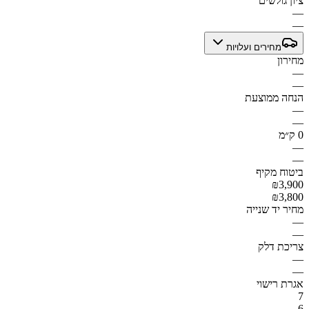
ציון גולשים
—
—
מחירים ועלויות
מחירון
—
—
הנחה ממוצעת
—
—
0 ק״מ
—
—
ביטוח מקיף
₪3,900
₪3,800
מחיר יד שנייה
—
—
צריכת דלק
—
—
אגרת רישוי
7
6