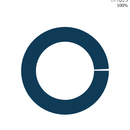
5 מסירות
100
%