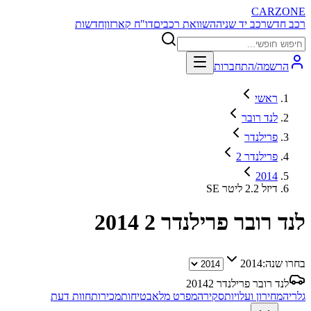
CARZONE
רכב חדש
רכב יד שניה
השוואת רכבים
דו"ח קארזון
חדשות
הרשמה/התחברות
ראשי
לנד רובר
פרילנדר
פרילנדר 2
2014
SE דיזל 2.2 ליטר
לנד רובר פרילנדר 2
2014
בחרו שנה:
2014
לנד רובר פרילנדר 2
2014
גלריה
מחירון ועלויות
סקירה
מפרט מלא
בטיחות
מכירות
חוות דעת