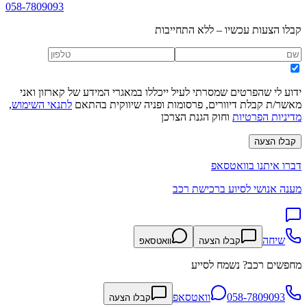
058-7809093
קבלו הצעות עכשיו – ללא התחייבות
ידוע לי שהפרטים שמסרתי לעיל ייכללו במאגרי המידע של קארזון ואני
מאשר/ת קבלת דיוורים, פרסומות ופניה שיווקית בהתאם
לתנאי השימוש
,
מדיניות הפרטיות
וחוק הגנת הצרכן
קבלו הצעה
דברו איתנו בוואטסאפ
מענה אנושי לסיוע ברכישת רכב
שיחה
קבלו הצעה
וואטסאפ
מחפשים רכב? נשמח לסייע
058-7809093
וואטסאפ
קבלו הצעה