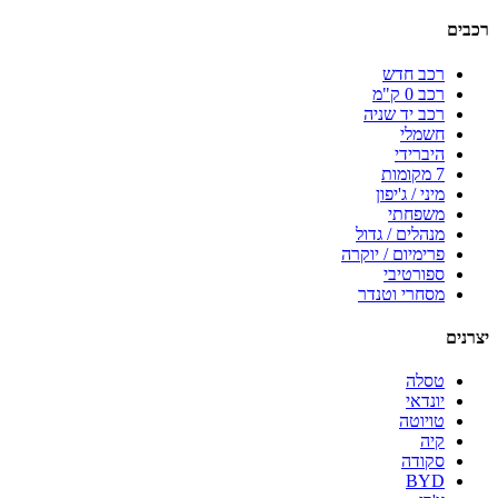
רכבים
רכב חדש
רכב 0 ק"מ
רכב יד שניה
חשמלי
היברידי
7 מקומות
מיני / ג'יפון
משפחתי
מנהלים / גדול
פרימיום / יוקרה
ספורטיבי
מסחרי וטנדר
יצרנים
טסלה
יונדאי
טויוטה
קיה
סקודה
BYD