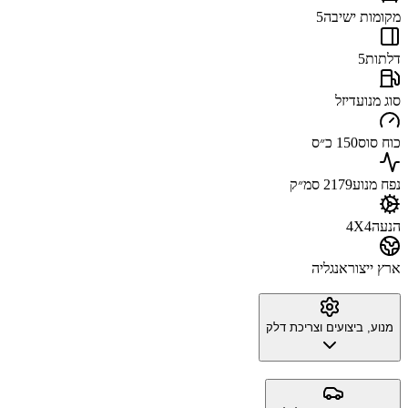
מקומות ישיבה
5
דלתות
5
סוג מנוע
דיזל
כוח סוס
150 כ״ס
נפח מנוע
2179 סמ״ק
הנעה
4X4
ארץ ייצור
אנגליה
מנוע, ביצועים וצריכת דלק