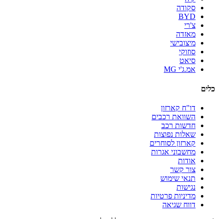
סקודה
BYD
צ'רי
מאזדה
מיצובישי
סוזוקי
סיאט
אמ.ג'י MG
כלים
דו"ח קארזון
השוואת רכבים
חדשות רכב
שאלות נפוצות
קארזון לסוחרים
מחשבוני אגרות
אודות
צור קשר
תנאי שימוש
נגישות
מדיניות פרטיות
דווח שגיאה