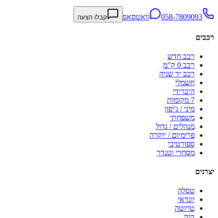
058-7809093
וואטסאפ
קבלו הצעה
רכבים
רכב חדש
רכב 0 ק"מ
רכב יד שניה
חשמלי
היברידי
7 מקומות
מיני / ג'יפון
משפחתי
מנהלים / גדול
פרימיום / יוקרה
ספורטיבי
מסחרי וטנדר
יצרנים
טסלה
יונדאי
טויוטה
קיה