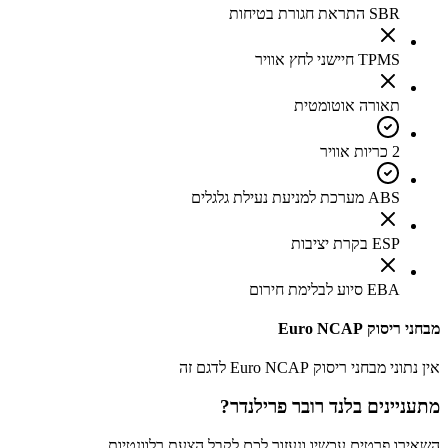
SBR התראת חגורת בטיחות
TPMS חיישני לחץ אוויר
תאורה אוטומטית
2 כריות אוויר
ABS מערכת למניעת נעילת גלגלים
ESP בקרת יציבות
EBA סיוע לבלימת חירום
מבחני ריסוק Euro NCAP
אין נתוני מבחני ריסוק Euro NCAP לדגם זה
מתעניינים ב
לנד רובר פרילנדר
?
השאירו פרטים עכשיו ונעזור לכם לקבל הצעת רלוונטיות