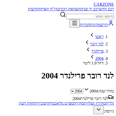
CARZONE
רכב חדש
רכב יד שניה
השוואת רכבים
דו"ח קארזון
חדשות
הרשמה/התחברות
ראשי
לנד רובר
פרילנדר
2004
דיזל 1.9 ליטר
לנד רובר פרילנדר
2004
בחרו שנה:
2004
לנד רובר פרילנדר
2004
גלריה
מחירון ועלויות
סקירה
מפרט מלא
בטיחות
מכירות
חוות דעת
גירסה: