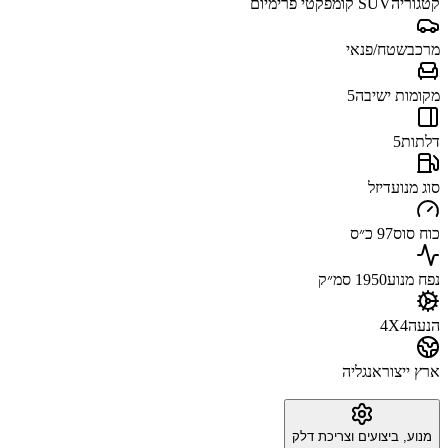
קטגוריה
SUV קומפקטי פרימיום
מרכב
שטח/פנאי
מקומות ישיבה
5
דלתות
5
סוג מנוע
דיזל
כוח סוס
97 כ״ס
נפח מנוע
1950 סמ״ק
הנעה
4X4
ארץ ייצור
אנגליה
מנוע, ביצועים וצריכת דלק