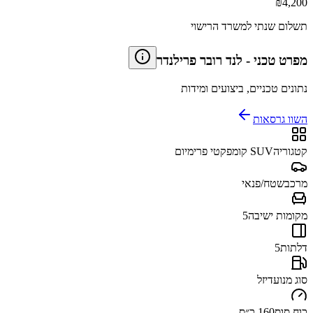
₪
4,200
תשלום שנתי למשרד הרישוי
מפרט טכני
-
לנד רובר פרילנדר
נתונים טכניים, ביצועים ומידות
השוו גרסאות
קטגוריה
SUV קומפקטי פרימיום
מרכב
שטח/פנאי
מקומות ישיבה
5
דלתות
5
סוג מנוע
דיזל
כוח סוס
160 כ״ס