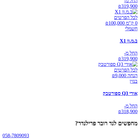
החל מ-
₪
319,900
לכל הפרטים
0 ק"מ ₪
100,000
חשמלי
ב.מ.וו X1
החל מ-
₪
319,900
לכל הפרטים
הנחה ₪
9,000
בנזין
אודי Q3 ספורטבק
החל מ-
₪
318,900
מחפשים
לנד רובר פרילנדר
?
058-7809093