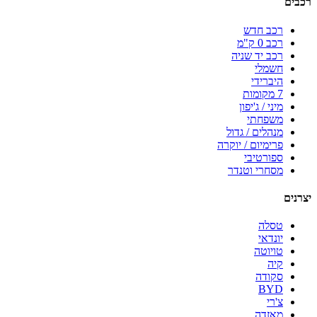
רכבים
רכב חדש
רכב 0 ק"מ
רכב יד שניה
חשמלי
היברידי
7 מקומות
מיני / ג'יפון
משפחתי
מנהלים / גדול
פרימיום / יוקרה
ספורטיבי
מסחרי וטנדר
יצרנים
טסלה
יונדאי
טויוטה
קיה
סקודה
BYD
צ'רי
מאזדה