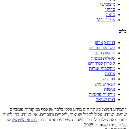
מיצובישי
סוזוקי
סיאט
אמ.ג'י MG
כלים
דו"ח קארזון
השוואת רכבים
חדשות רכב
שאלות נפוצות
קארזון לסוחרים
מחשבוני אגרות
אודות
צור קשר
תנאי שימוש
נגישות
מדיניות פרטיות
דווח שגיאה
*המידע המוצג באתר הינו מידע כללי בלבד שנאסף ממקורות פומביים
שונים. המידע עלול להכיל שגיאות, ליקויים וחוסרים. אין במידע כדי להוות
ייעוץ ו/או המלצה לרכב כלשהו. השימוש באתר כפוף
לתנאי השימוש
©
כל הזכויות שמורות 2025