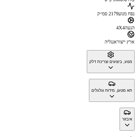
נפח מנוע
2179 סמ״ק
הנעה
4X4
ארץ ייצור
אנגליה
מנוע, ביצועים וצריכת דלק
תא מטען, מידות וגלגלים
איבזור