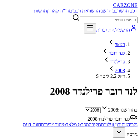
CARZONE
רכב חדש
רכב יד שניה
השוואת רכבים
דו"ח קארזון
חדשות
הרשמה/התחברות
ראשי
לנד רובר
פרילנדר
2008
S דיזל 2.2 ליטר
לנד רובר פרילנדר
2008
בחרו שנה:
2008
לנד רובר פרילנדר
2008
גלריה
מחירון ועלויות
סקירה
מפרט מלא
בטיחות
מכירות
חוות דעת
גירסה: