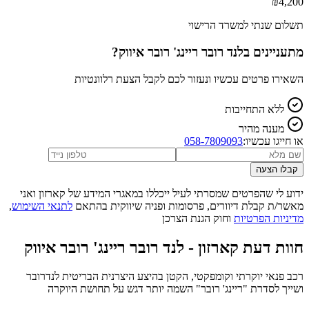
₪
4,200
תשלום שנתי למשרד הרישוי
מתעניינים ב
לנד רובר ריינג' רובר איווק
?
השאירו פרטים עכשיו ונעזור לכם לקבל הצעת רלוונטיות
ללא התחייבות
מענה מהיר
או חייגו עכשיו:
058-7809093
קבלו הצעה
ידוע לי שהפרטים שמסרתי לעיל ייכללו במאגרי המידע של קארזון ואני
מאשר/ת קבלת דיוורים, פרסומות ופניה שיווקית בהתאם
לתנאי השימוש
,
מדיניות הפרטיות
וחוק הגנת הצרכן
חוות דעת קארזון -
לנד רובר ריינג' רובר איווק
רכב פנאי יוקרתי וקומפקטי, הקטן בהיצע היצרנית הבריטית לנדרובר
ושייך לסדרת "ריינג' רובר" השמה יותר דגש על תחושת היוקרה