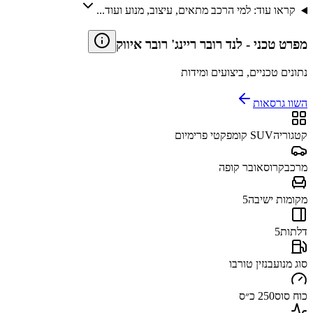
קראו עוד: למי הרכב מתאים, עיצוב, מנוע ועוד...
מפרט טכני
-
לנד רובר ריינג' רובר איווק
נתונים טכניים, ביצועים ומידות
השוו גרסאות
קטגוריה
SUV קומפקטי פרימיום
מרכב
קרוסאובר קופה
מקומות ישיבה
5
דלתות
5
סוג מנוע
בנזין טורבו
כוח סוס
250 כ״ס