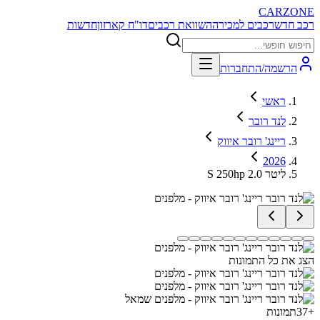
CARZONE
רכב חדש
רכבים למכירה
השוואת רכבים
דו"ח קארזון
חדשות
הרשמה/התחברות
ראשי
לנד רובר
ריינג' רובר איווק
2026
S 250hp 2.0 ליטר
הצג את כל התמונות
+
37
תמונות