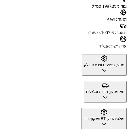
נפח מנוע
1997 סמ״ק
הנעה
AWD
תאוצה 0-100
7.6 שניות
ארץ ייצור
אנגליה
מנוע, ביצועים וצריכת דלק
תא מטען, מידות וגלגלים
מולטימדיה, BT ושיקוף נייד