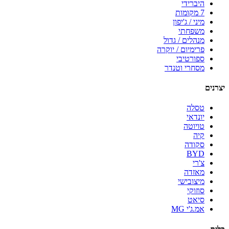
היברידי
7 מקומות
מיני / ג'יפון
משפחתי
מנהלים / גדול
פרימיום / יוקרה
ספורטיבי
מסחרי וטנדר
יצרנים
טסלה
יונדאי
טויוטה
קיה
סקודה
BYD
צ'רי
מאזדה
מיצובישי
סוזוקי
סיאט
אמ.ג'י MG