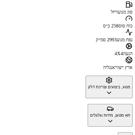
סוג מנוע
דיזל
כוח סוס
258 כ״ס
נפח מנוע
2993 סמ״ק
הנעה
4X4
ארץ ייצור
אנגליה
מנוע, ביצועים וצריכת דלק
תא מטען, מידות וגלגלים