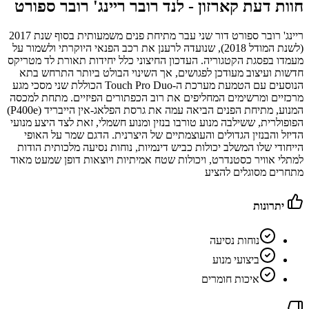
חוות דעת קארזון -
לנד רובר ריינג' רובר ספורט
ריינג' רובר ספורט דור שני עבר מתיחת פנים משמעותית בסוף שנת 2017
(לשנת המודל 2018), שנועדה לרענן את רכב הפנאי היוקרתי ולשמור על
מעמדו בפסגת הקטגוריה. העדכון החיצוני כלל יחידות תאורת לד מטריקס
חדשות ועיצוב מעודכן לפגושים, אך השינוי הבולט ביותר התרחש בתא
הנוסעים עם הטמעת מערכת ה-Touch Pro Duo הכוללת שני מסכי מגע
מרכזיים ומרשימים המחליפים את רוב הכפתורים הפיזיים. מתחת למכסה
המנוע, מתיחת הפנים הביאה עמה את גרסת הפלאג-אין הייבריד (P400e)
הפופולרית, ששילבה מנוע טורבו בנזין ומנוע חשמלי, זאת לצד היצע מנועי
הדיזל והבנזין הגדולים והעוצמתיים של היצרנית. הדגם שמר על האופי
הייחודי שלו המשלב יכולות כביש דינמיות, נוחות נסיעה מלכותית הודות
למתלי אוויר כסטנדרט, ויכולות שטח אמיתיות ויוצאות דופן שמעט מאוד
מתחרים מסוגלים להציע
יתרונות
נוחות נסיעה
ביצועי מנוע
איכות חומרים