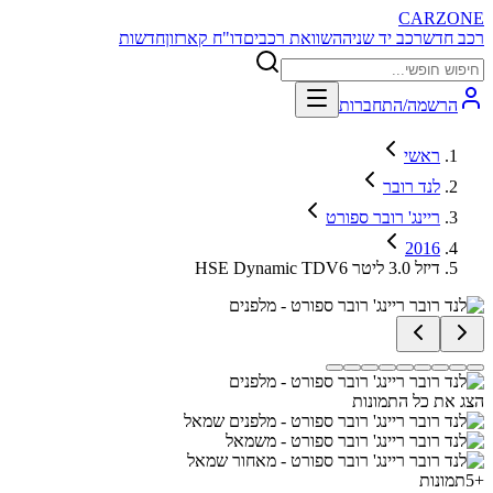
CARZONE
רכב חדש
רכב יד שניה
השוואת רכבים
דו"ח קארזון
חדשות
הרשמה/התחברות
ראשי
לנד רובר
ריינג' רובר ספורט
2016
HSE Dynamic TDV6 דיזל 3.0 ליטר
הצג את כל התמונות
+
5
תמונות