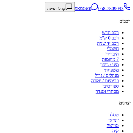
058-7809093
וואטסאפ
קבלו הצעה
רכבים
רכב חדש
רכב 0 ק"מ
רכב יד שניה
חשמלי
היברידי
7 מקומות
מיני / ג'יפון
משפחתי
מנהלים / גדול
פרימיום / יוקרה
ספורטיבי
מסחרי וטנדר
יצרנים
טסלה
יונדאי
טויוטה
קיה