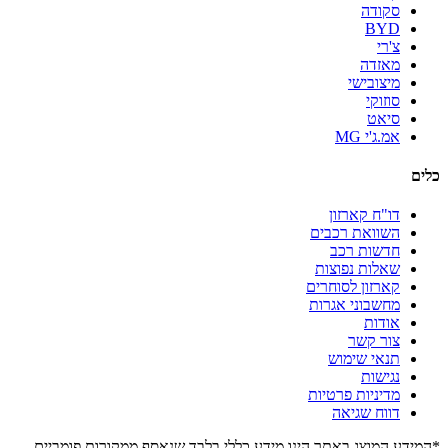
סקודה
BYD
צ'רי
מאזדה
מיצובישי
סוזוקי
סיאט
אמ.ג'י MG
כלים
דו"ח קארזון
השוואת רכבים
חדשות רכב
שאלות נפוצות
קארזון לסוחרים
מחשבוני אגרות
אודות
צור קשר
תנאי שימוש
נגישות
מדיניות פרטיות
דווח שגיאה
*המידע המוצג באתר הינו מידע כללי בלבד שנאסף ממקורות פומביים