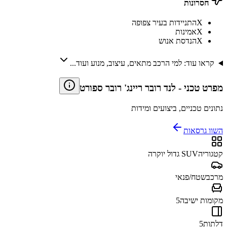
חסרונות
X
התניידות בעיר צפופה
X
אמינות
X
הנדסת אנוש
קראו עוד: למי הרכב מתאים, עיצוב, מנוע ועוד...
מפרט טכני
-
לנד רובר ריינג' רובר ספורט
נתונים טכניים, ביצועים ומידות
השוו גרסאות
קטגוריה
SUV גדול יוקרה
מרכב
שטח/פנאי
מקומות ישיבה
5
דלתות
5