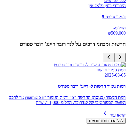
לכל הפרטים
היברידי בנזין פלאג אין
ב.מ.וו סדרה 5
החל מ-
₪
509,000
חדשות ומבחני דרכים על
לנד רובר ריינג' רובר ספורט
רמת גימור חדשה
2025-03-05
רמות גימור חדשות ל- ריינג' רובר ספורט
רמת הגימור (כניסה) החדשה "S" ורמת הגימור "Dynamic SE" לרכב
השטח הספורטיבי של לנדרובר: החל מ-711,000 ש"ח
קראו עוד
לכל הכתבות והחדשות