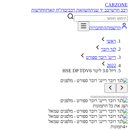
CARZONE
רכב חדש
רכב יד שניה
השוואת רכבים
דו"ח קארזון
חדשות
הרשמה/התחברות
ראשי
לנד רובר
ריינג' רובר ספורט
2022
HSE DP TDV6 דיזל 3.0 ליטר
הצג את כל התמונות
+
4
תמונות