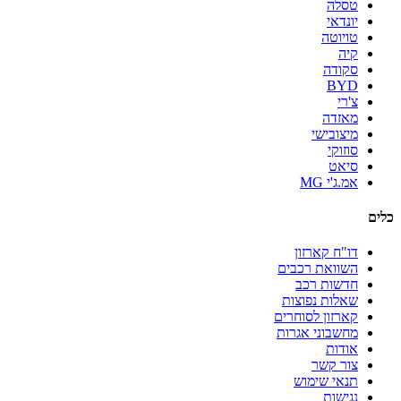
טסלה
יונדאי
טויוטה
קיה
סקודה
BYD
צ'רי
מאזדה
מיצובישי
סוזוקי
סיאט
אמ.ג'י MG
כלים
דו"ח קארזון
השוואת רכבים
חדשות רכב
שאלות נפוצות
קארזון לסוחרים
מחשבוני אגרות
אודות
צור קשר
תנאי שימוש
נגישות