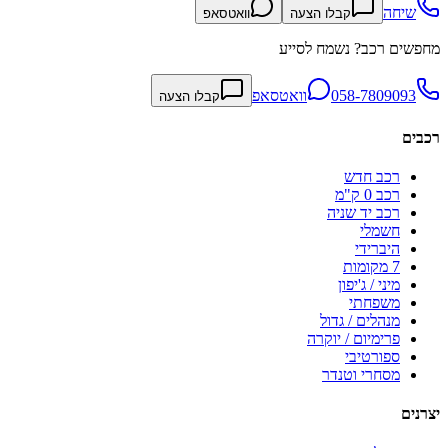
שיחה
קבלו הצעה
וואטסאפ
מחפשים רכב? נשמח לסייע
058-7809093
וואטסאפ
קבלו הצעה
רכבים
רכב חדש
רכב 0 ק"מ
רכב יד שניה
חשמלי
היברידי
7 מקומות
מיני / ג'יפון
משפחתי
מנהלים / גדול
פרימיום / יוקרה
ספורטיבי
מסחרי וטנדר
יצרנים