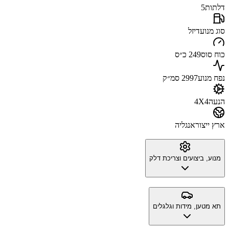
דלתות
5
סוג מנוע
דיזל
כוח סוס
249 כ״ס
נפח מנוע
2997 סמ״ק
הנעה
4X4
ארץ ייצור
אנגליה
מנוע, ביצועים וצריכת דלק
תא מטען, מידות וגלגלים