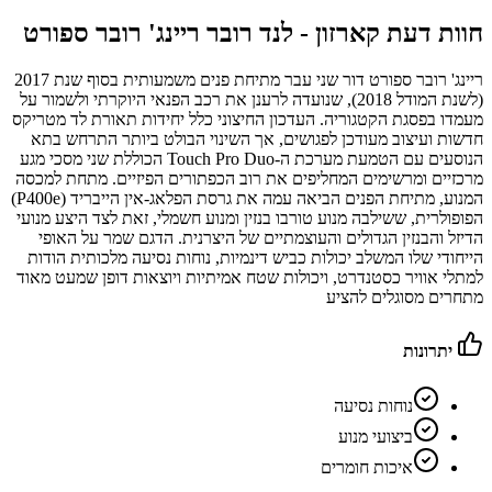
חוות דעת קארזון -
לנד רובר ריינג' רובר ספורט
ריינג' רובר ספורט דור שני עבר מתיחת פנים משמעותית בסוף שנת 2017
(לשנת המודל 2018), שנועדה לרענן את רכב הפנאי היוקרתי ולשמור על
מעמדו בפסגת הקטגוריה. העדכון החיצוני כלל יחידות תאורת לד מטריקס
חדשות ועיצוב מעודכן לפגושים, אך השינוי הבולט ביותר התרחש בתא
הנוסעים עם הטמעת מערכת ה-Touch Pro Duo הכוללת שני מסכי מגע
מרכזיים ומרשימים המחליפים את רוב הכפתורים הפיזיים. מתחת למכסה
המנוע, מתיחת הפנים הביאה עמה את גרסת הפלאג-אין הייבריד (P400e)
הפופולרית, ששילבה מנוע טורבו בנזין ומנוע חשמלי, זאת לצד היצע מנועי
הדיזל והבנזין הגדולים והעוצמתיים של היצרנית. הדגם שמר על האופי
הייחודי שלו המשלב יכולות כביש דינמיות, נוחות נסיעה מלכותית הודות
למתלי אוויר כסטנדרט, ויכולות שטח אמיתיות ויוצאות דופן שמעט מאוד
מתחרים מסוגלים להציע
יתרונות
נוחות נסיעה
ביצועי מנוע
איכות חומרים