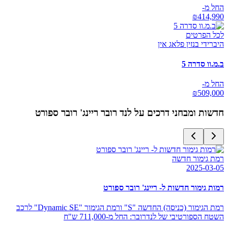
החל מ-
₪
414,990
לכל הפרטים
היברידי בנזין פלאג אין
ב.מ.וו סדרה 5
החל מ-
₪
509,000
חדשות ומבחני דרכים על
לנד רובר ריינג' רובר ספורט
רמת גימור חדשה
2025-03-05
רמות גימור חדשות ל- ריינג' רובר ספורט
רמת הגימור (כניסה) החדשה "S" ורמת הגימור "Dynamic SE" לרכב
השטח הספורטיבי של לנדרובר: החל מ-711,000 ש"ח