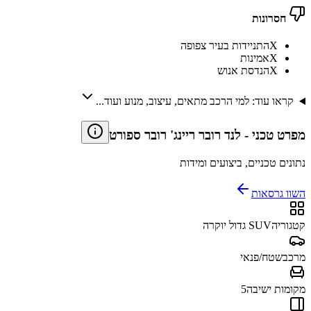
חסרונות
X
התניידות בעיר צפופה
X
אמינות
X
הנדסת אנוש
קראו עוד: למי הרכב מתאים, עיצוב, מנוע ועוד...
מפרט טכני
-
לנד רובר ריינג' רובר ספורט
נתונים טכניים, ביצועים ומידות
השוו גרסאות
קטגוריה
SUV גדול יוקרה
מרכב
שטח/פנאי
מקומות ישיבה
5