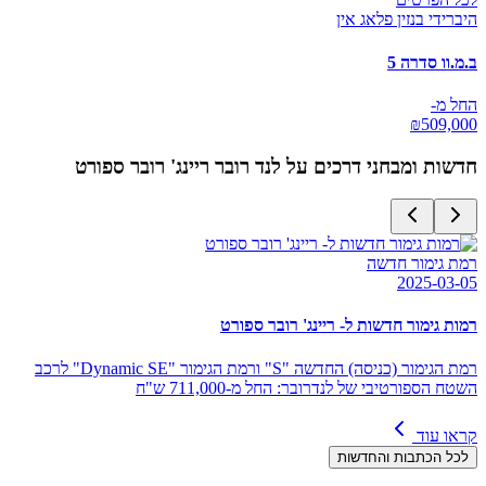
היברידי בנזין פלאג אין
ב.מ.וו סדרה 5
החל מ-
₪
509,000
חדשות ומבחני דרכים על
לנד רובר ריינג' רובר ספורט
רמת גימור חדשה
2025-03-05
רמות גימור חדשות ל- ריינג' רובר ספורט
רמת הגימור (כניסה) החדשה "S" ורמת הגימור "Dynamic SE" לרכב
השטח הספורטיבי של לנדרובר: החל מ-711,000 ש"ח
קראו עוד
לכל הכתבות והחדשות