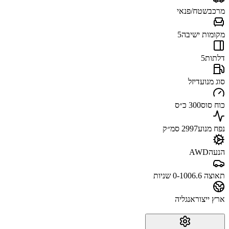
מרכב
שטח/פנאי
מקומות ישיבה
5
דלתות
5
סוג מנוע
דיזל
כוח סוס
300 כ״ס
נפח מנוע
2997 סמ״ק
הנעה
AWD
תאוצה 0-100
6.6 שניות
ארץ ייצור
אנגליה