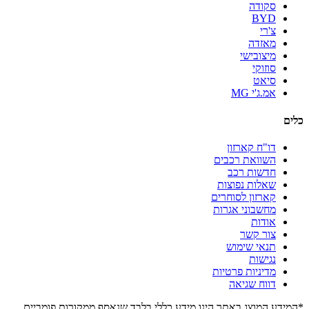
סקודה
BYD
צ'רי
מאזדה
מיצובישי
סוזוקי
סיאט
אמ.ג'י MG
כלים
דו"ח קארזון
השוואת רכבים
חדשות רכב
שאלות נפוצות
קארזון לסוחרים
מחשבוני אגרות
אודות
צור קשר
תנאי שימוש
נגישות
מדיניות פרטיות
דווח שגיאה
*המידע המוצג באתר הינו מידע כללי בלבד שנאסף ממקורות פומביים