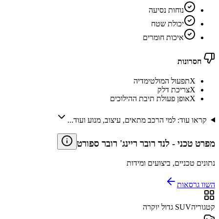
נוחות נסיעה
יכולת שטח
איכות חומרים
חסרונות
X
תפעול המולטימדיה
X
צריכת דלק
X
אופן פעולת תיבת ההילוכים
קראו עוד: למי הרכב מתאים, עיצוב, מנוע ועוד...
מפרט טכני
-
לנד רובר ריינג' רובר ספורט
נתונים טכניים, ביצועים ומידות
השוו גרסאות
קטגוריה
SUV גדול יוקרה