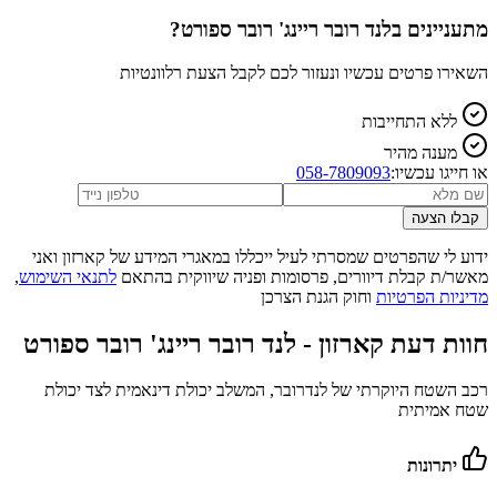
מתעניינים ב
לנד רובר ריינג' רובר ספורט
?
השאירו פרטים עכשיו ונעזור לכם לקבל הצעת רלוונטיות
ללא התחייבות
מענה מהיר
או חייגו עכשיו:
058-7809093
קבלו הצעה
ידוע לי שהפרטים שמסרתי לעיל ייכללו במאגרי המידע של קארזון ואני
מאשר/ת קבלת דיוורים, פרסומות ופניה שיווקית בהתאם
לתנאי השימוש
,
מדיניות הפרטיות
וחוק הגנת הצרכן
חוות דעת קארזון -
לנד רובר ריינג' רובר ספורט
רכב השטח היוקרתי של לנדרובר, המשלב יכולת דינאמית לצד יכולת
שטח אמיתית
יתרונות