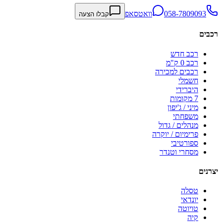
058-7809093
וואטסאפ
קבלו הצעה
רכבים
רכב חדש
רכב 0 ק"מ
רכבים למכירה
חשמלי
היברידי
7 מקומות
מיני / ג'יפון
משפחתי
מנהלים / גדול
פרימיום / יוקרה
ספורטיבי
מסחרי וטנדר
יצרנים
טסלה
יונדאי
טויוטה
קיה