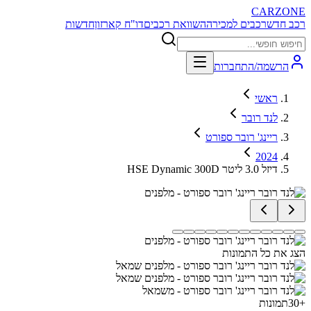
CARZONE
רכב חדש
רכבים למכירה
השוואת רכבים
דו"ח קארזון
חדשות
הרשמה/התחברות
ראשי
לנד רובר
ריינג' רובר ספורט
2024
HSE Dynamic 300D דיזל 3.0 ליטר
הצג את כל התמונות
+
30
תמונות