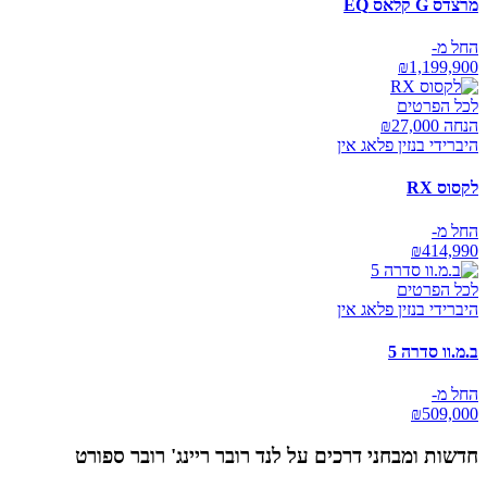
מרצדס G קלאס EQ
החל מ-
₪
1,199,900
לכל הפרטים
הנחה ₪
27,000
היברידי בנזין פלאג אין
לקסוס RX
החל מ-
₪
414,990
לכל הפרטים
היברידי בנזין פלאג אין
ב.מ.וו סדרה 5
החל מ-
₪
509,000
חדשות ומבחני דרכים על
לנד רובר ריינג' רובר ספורט