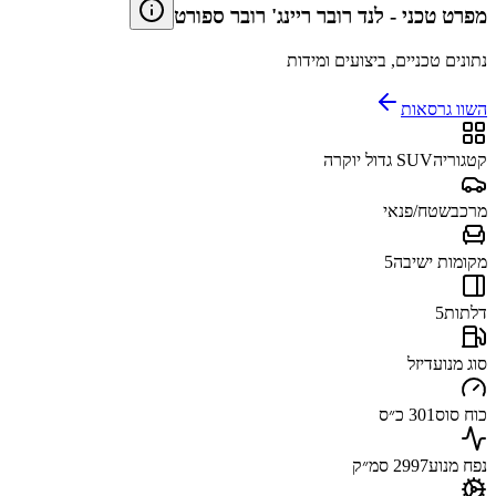
מפרט טכני
-
לנד רובר ריינג' רובר ספורט
נתונים טכניים, ביצועים ומידות
השוו גרסאות
קטגוריה
SUV גדול יוקרה
מרכב
שטח/פנאי
מקומות ישיבה
5
דלתות
5
סוג מנוע
דיזל
כוח סוס
301 כ״ס
נפח מנוע
2997 סמ״ק