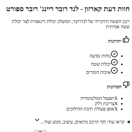
חוות דעת קארזון -
לנד רובר ריינג' רובר ספורט
רכב השטח היוקרתי של לנדרובר, המשלב יכולת דינאמית לצד יכולת
שטח אמיתית
יתרונות
נוחות נסיעה
יכולת שטח
איכות חומרים
חסרונות
X
תפעול המולטימדיה
X
צריכת דלק
X
אופן פעולת תיבת ההילוכים
קראו עוד: למי הרכב מתאים, עיצוב, מנוע ועוד...