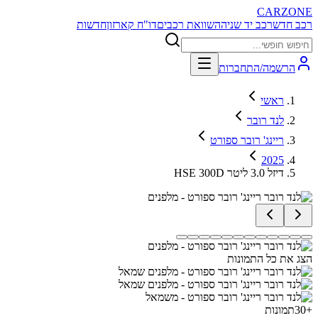
CARZONE
רכב חדש
רכב יד שניה
השוואת רכבים
דו"ח קארזון
חדשות
הרשמה/התחברות
ראשי
לנד רובר
ריינג' רובר ספורט
2025
HSE 300D דיזל 3.0 ליטר
הצג את כל התמונות
+
30
תמונות