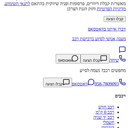
מאשר/ת קבלת דיוורים, פרסומות ופניה שיווקית בהתאם
לתנאי השימוש
,
מדיניות הפרטיות
וחוק הגנת הצרכן
קבלו הצעה
דברו איתנו בוואטסאפ
מענה אנושי לסיוע ברכישת רכב
שיחה
קבלו הצעה
וואטסאפ
מחפשים רכב? נשמח לסייע
058-7809093
וואטסאפ
קבלו הצעה
רכבים
רכב חדש
רכב 0 ק"מ
רכב יד שניה
חשמלי
היברידי