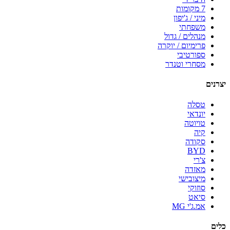
7 מקומות
מיני / ג'יפון
משפחתי
מנהלים / גדול
פרימיום / יוקרה
ספורטיבי
מסחרי וטנדר
יצרנים
טסלה
יונדאי
טויוטה
קיה
סקודה
BYD
צ'רי
מאזדה
מיצובישי
סוזוקי
סיאט
אמ.ג'י MG
כלים