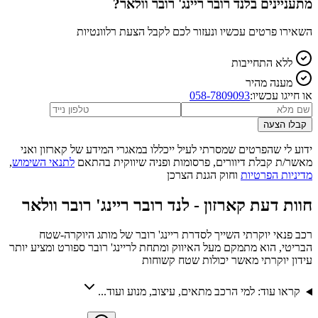
מתעניינים ב
לנד רובר ריינג' רובר וולאר
?
השאירו פרטים עכשיו ונעזור לכם לקבל הצעת רלוונטיות
ללא התחייבות
מענה מהיר
או חייגו עכשיו:
058-7809093
קבלו הצעה
ידוע לי שהפרטים שמסרתי לעיל ייכללו במאגרי המידע של קארזון ואני
מאשר/ת קבלת דיוורים, פרסומות ופניה שיווקית בהתאם
לתנאי השימוש
,
מדיניות הפרטיות
וחוק הגנת הצרכן
חוות דעת קארזון -
לנד רובר ריינג' רובר וולאר
רכב פנאי יוקרתי השייך לסדרת ריינג' רובר של מותג היוקרה-שטח
הבריטי, הוא מתמקם מעל האיווק ומתחת לריינג' רובר ספורט ומציע יותר
עידון יוקרתי מאשר יכולות שטח קשוחות
קראו עוד: למי הרכב מתאים, עיצוב, מנוע ועוד...