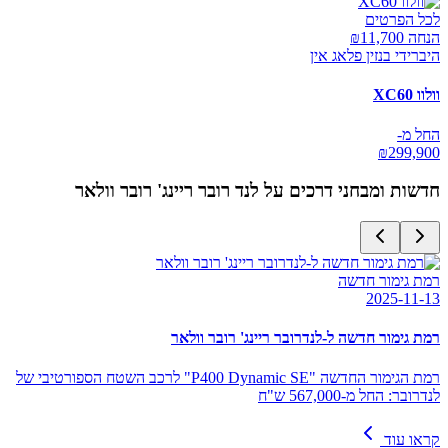
לכל הפרטים
הנחה ₪
11,700
היברידי בנזין פלאג אין
וולוו XC60
החל מ-
₪
299,900
חדשות ומבחני דרכים על
לנד רובר ריינג' רובר וולאר
רמת גימור חדשה
2025-11-13
רמת גימור חדשה ל-לנדרובר ריינג' רובר וולאר
רמת הגימור החדשה "P400 Dynamic SE" לרכב השטח הספורטיבי של
לנדרובר: החל מ-567,000 ש"ח
קראו עוד