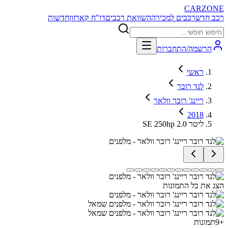
CARZONE
רכב חדש
רכבים למכירה
השוואת רכבים
דו"ח קארזון
חדשות
הרשמה/התחברות
ראשי
לנד רובר
ריינג' רובר וולאר
2018
SE 250hp 2.0 ליטר
הצג את כל התמונות
+
9
תמונות