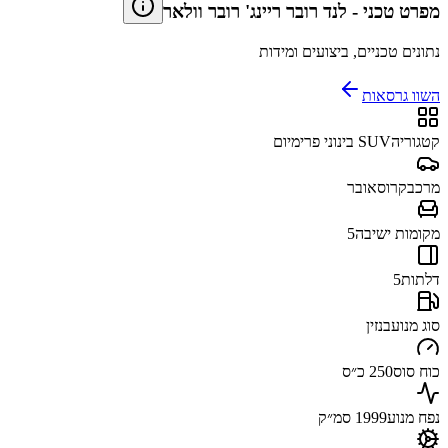
מפרט טכני
-
לנד רובר ריינג' רובר וולאר
נתונים טכניים, ביצועים ומידות
השוו גרסאות
קטגוריה
SUV בינוני פרימיום
מרכב
קרוסאובר
מקומות ישיבה
5
דלתות
5
סוג מנוע
בנזין
כוח סוס
250 כ״ס
נפח מנוע
1999 סמ״ק