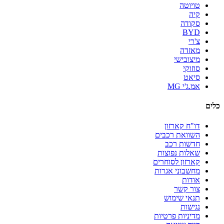
טויוטה
קיה
סקודה
BYD
צ'רי
מאזדה
מיצובישי
סוזוקי
סיאט
אמ.ג'י MG
כלים
דו"ח קארזון
השוואת רכבים
חדשות רכב
שאלות נפוצות
קארזון לסוחרים
מחשבוני אגרות
אודות
צור קשר
תנאי שימוש
נגישות
מדיניות פרטיות