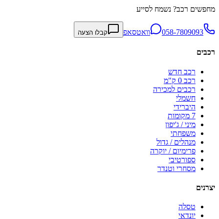
מחפשים רכב? נשמח לסייע
058-7809093
וואטסאפ
קבלו הצעה
רכבים
רכב חדש
רכב 0 ק"מ
רכבים למכירה
חשמלי
היברידי
7 מקומות
מיני / ג'יפון
משפחתי
מנהלים / גדול
פרימיום / יוקרה
ספורטיבי
מסחרי וטנדר
יצרנים
טסלה
יונדאי