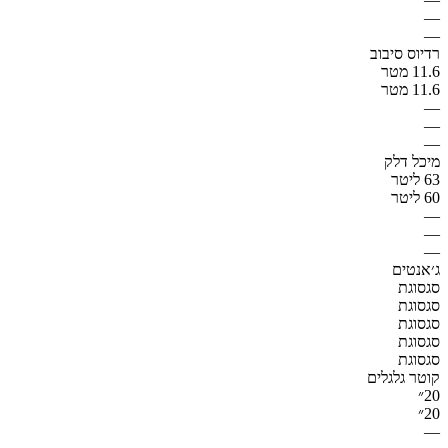
—
—
רדיוס סיבוב
11.6 מטר
11.6 מטר
—
—
—
מיכל דלק
63 ליטר
60 ליטר
—
—
—
ג׳אנטים
סגסוגת
סגסוגת
סגסוגת
סגסוגת
סגסוגת
קוטר גלגלים
20״
20״
—