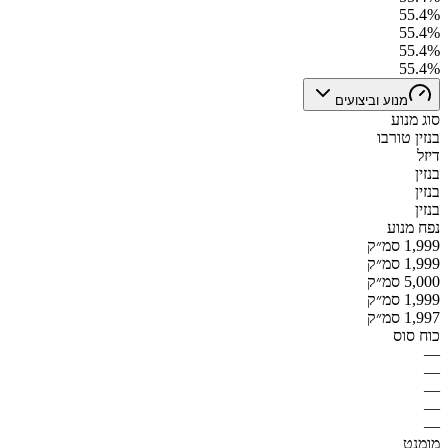
55.4%
55.4%
55.4%
55.4%
מנוע וביצועים
סוג מנוע
בנזין טורבו
דיזל
בנזין
בנזין
בנזין
נפח מנוע
1,999 סמ״ק
1,999 סמ״ק
5,000 סמ״ק
1,999 סמ״ק
1,997 סמ״ק
כוח סוס
—
—
—
—
—
מומנט