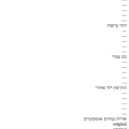
—
—
—
—
זיהוי עייפות
—
—
—
—
—
נהג צעיר
—
—
—
—
—
התראת ילד אחורי
—
—
—
—
—
אורות גבוהים אוטומטיים
original