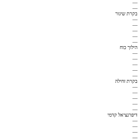
—
—
בקרת שיגור
—
—
—
—
—
הילוך כוח
—
—
—
—
—
בקרת זחילה
—
—
—
—
—
דיפרנציאל קדמי
—
—
—
—