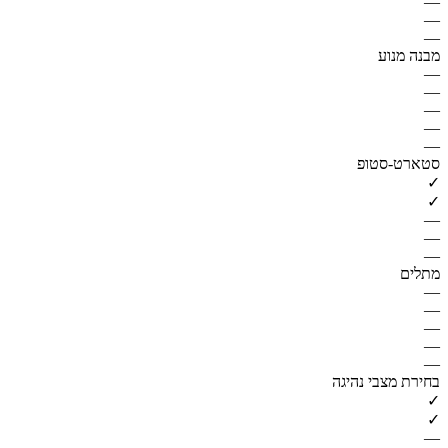
—
—
—
מבנה מנוע
—
—
—
—
—
סטארט-סטופ
✓
✓
—
—
—
מתלים
—
—
—
—
—
בחירת מצבי נהיגה
✓
✓
—