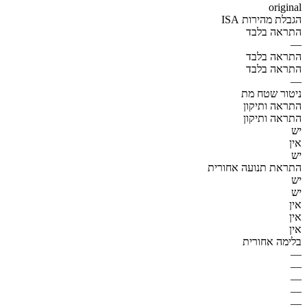
original
הגבלת מהירות ISA
התראה בלבד
—
התראה בלבד
התראה בלבד
—
ניטור שטח מת
התראה ותיקון
התראה ותיקון
יש
אין
יש
התראת תנועה אחורית
יש
יש
אין
אין
אין
בלימה אחורית
—
—
—
—
—