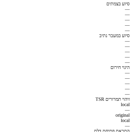
סיוע בצמתים
—
—
—
—
—
סיוע במעבר נתיב
—
—
—
—
—
היגוי חירום
—
—
—
—
—
זיהוי תמרורים TSR
local
—
original
local
—
התראת פתיחת דלת