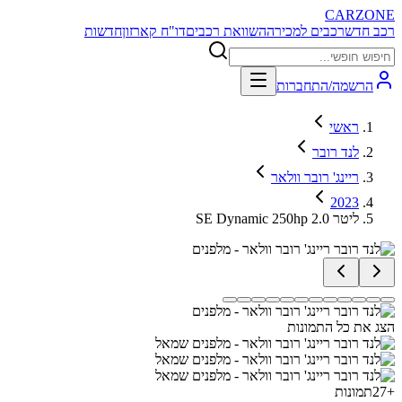
CARZONE
רכב חדש
רכבים למכירה
השוואת רכבים
דו"ח קארזון
חדשות
הרשמה/התחברות
ראשי
לנד רובר
ריינג' רובר וולאר
2023
SE Dynamic 250hp 2.0 ליטר
הצג את כל התמונות
+
27
תמונות