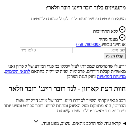
מתעניינים ב
לנד רובר ריינג' רובר וולאר
?
השאירו פרטים עכשיו ונעזור לכם לקבל הצעת רלוונטיות
ללא התחייבות
מענה מהיר
או חייגו עכשיו:
058-7809093
קבלו הצעה
ידוע לי שהפרטים שמסרתי לעיל ייכללו במאגרי המידע של קארזון ואני
מאשר/ת קבלת דיוורים, פרסומות ופניה שיווקית בהתאם
לתנאי השימוש
,
מדיניות הפרטיות
וחוק הגנת הצרכן
חוות דעת קארזון -
לנד רובר ריינג' רובר וולאר
רכב פנאי יוקרתי השייך לסדרת ריינג' רובר של מותג היוקרה-שטח
הבריטי, הוא מתמקם מעל האיווק ומתחת לריינג' רובר ספורט ומציע יותר
עידון יוקרתי מאשר יכולות שטח קשוחות
קראו עוד: למי הרכב מתאים, עיצוב, מנוע ועוד...