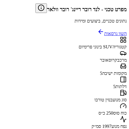
מפרט טכני
-
לנד רובר ריינג' רובר וולאר
נתונים טכניים, ביצועים ומידות
השוו גרסאות
קטגוריה
SUV בינוני פרימיום
מרכב
קרוסאובר
מקומות ישיבה
5
דלתות
5
סוג מנוע
בנזין טורבו
כוח סוס
250 כ״ס
נפח מנוע
1997 סמ״ק