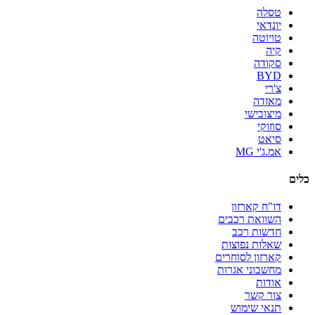
טסלה
יונדאי
טויוטה
קיה
סקודה
BYD
צ'רי
מאזדה
מיצובישי
סוזוקי
סיאט
אמ.ג'י MG
כלים
דו"ח קארזון
השוואת רכבים
חדשות רכב
שאלות נפוצות
קארזון לסוחרים
מחשבוני אגרות
אודות
צור קשר
תנאי שימוש