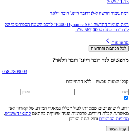
2025-11-13
רמת גימור חדשה ל-לנדרובר ריינג' רובר וולאר
רמת הגימור החדשה "P400 Dynamic SE" לרכב השטח הספורטיבי של
לנדרובר: החל מ-567,000 ש"ח
קראו עוד
לכל הכתבות והחדשות
מחפשים
לנד רובר ריינג' רובר וולאר
?
058-7809093
קבלו הצעות עכשיו – ללא התחייבות
ידוע לי שהפרטים שמסרתי לעיל ייכללו במאגרי המידע של קארזון ואני
מאשר/ת קבלת דיוורים, פרסומות ופניה שיווקית בהתאם
לתנאי השימוש
,
מדיניות הפרטיות
וחוק הגנת הצרכן
קבלו הצעה