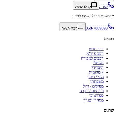
שיחה
קבלו הצעה
מחפשים רכב? נשמח לסייע
058-7809093
קבלו הצעה
רכבים
רכב חדש
רכב 0 ק"מ
רכבים למכירה
חשמלי
היברידי
7 מקומות
מיני / ג'יפון
משפחתי
מנהלים / גדול
פרימיום / יוקרה
ספורטיבי
מסחרי וטנדר
יצרנים