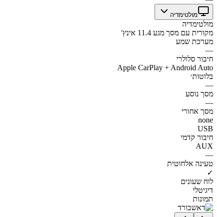
מולטימדיה
מולטימדיה
מקורית עם מסך מגע 11.4 אינץ'
מערכת שמע
—
חיבור סלולרי
Apple CarPlay + Android Auto
בלוטות׳
—
מסך נוסע
—
מסך אחורי
none
USB
חיבור קדמי
AUX
—
טעינה אלחוטית
✓
לוח שעונים
דיגיטלי
תמונות