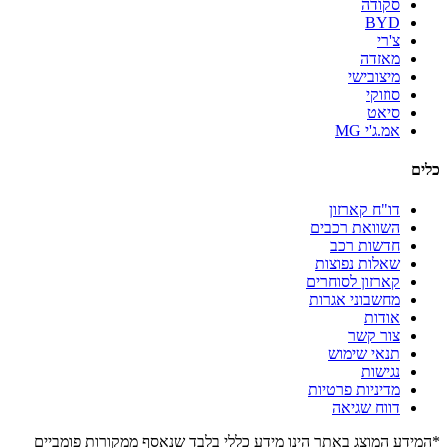
סקודה
BYD
צ'רי
מאזדה
מיצובישי
סוזוקי
סיאט
אמ.ג'י MG
כלים
דו"ח קארזון
השוואת רכבים
חדשות רכב
שאלות נפוצות
קארזון לסוחרים
מחשבוני אגרות
אודות
צור קשר
תנאי שימוש
נגישות
מדיניות פרטיות
דווח שגיאה
*המידע המוצג באתר הינו מידע כללי בלבד שנאסף ממקורות פומביים