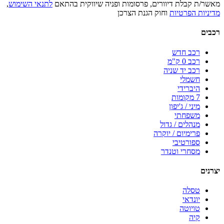
מאשר/ת קבלת דיוורים, פרסומות ופניה שיווקית בהתאם
לתנאי השימוש
,
מדיניות הפרטיות
וחוק הגנת הצרכן
רכבים
רכב חדש
רכב 0 ק"מ
רכב יד שניה
חשמלי
היברידי
7 מקומות
מיני / ג'יפון
משפחתי
מנהלים / גדול
פרימיום / יוקרה
ספורטיבי
מסחרי וטנדר
יצרנים
טסלה
יונדאי
טויוטה
קיה