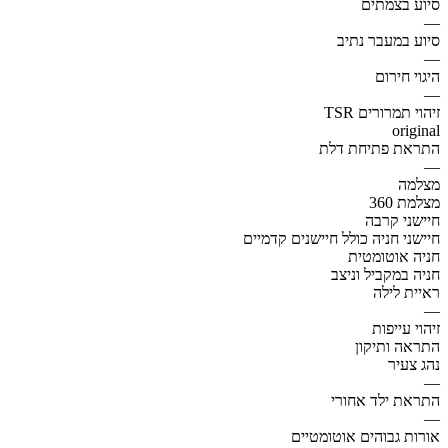
סיוע בצמתים
—
סיוע במעבר נתיב
—
היגוי חירום
—
זיהוי תמרורים TSR
original
התראת פתיחת דלת
—
מצלמה
מצלמת 360
חיישני קרבה
חיישני חניה כולל חיישנים קדמיים
חניה אוטומטית
חניה במקביל וניצב
ראיית לילה
—
זיהוי עייפות
התראה ותיקון
נהג צעיר
—
התראת ילד אחורי
—
אורות גבוהים אוטומטיים