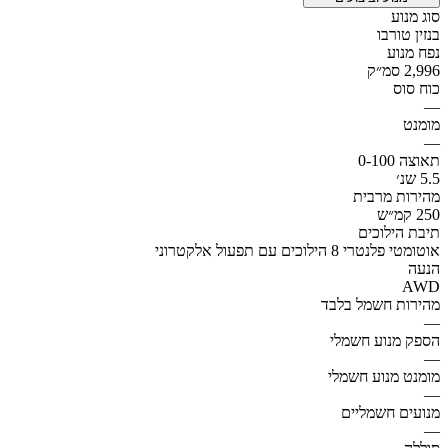
סוג מנוע
בנזין טורבו
נפח מנוע
2,996 סמ״ק
כוח סוס
—
מומנט
—
תאוצה 0-100
5.5 שנ׳
מהירות מרבית
250 קמ״ש
תיבת הילוכים
אוטומטי פלנטרי 8 הילוכים עם תפעול אלקטרוני
הנעה
AWD
מהירות חשמל בלבד
—
הספק מנוע חשמלי
—
מומנט מנוע חשמלי
—
מנועים חשמליים
—