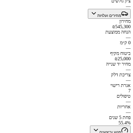
ציון גולשים
—
מחירים ועלויות
מחירון
₪545,300
הנחה ממוצעת
—
0 ק״מ
—
ביטוח מקיף
₪25,000
מחיר יד שנייה
—
צריכת דלק
—
אגרת רישוי
7
טיפולים
—
אחריות
—
פחת 5 שנים
55.4%
מנוע וביצועים