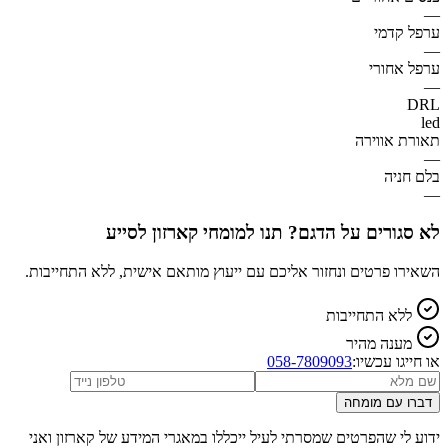
—
ערפל קדמי
—
ערפל אחורי
—
DRL
led
תאורת אווירה
—
בלם חניה
—
לא סגורים על הדגם? תנו למומחי קארזון לסייע
השאירו פרטים ונחזור אליכם עם ייעוץ מותאם אישית, ללא התחייבות.
ללא התחייבות
מענה מהיר
או חייגו עכשיו:
058-7809093
דברו עם מומחה
ידוע לי שהפרטים שמסרתי לעיל ייכללו במאגרי המידע של קארזון ואני