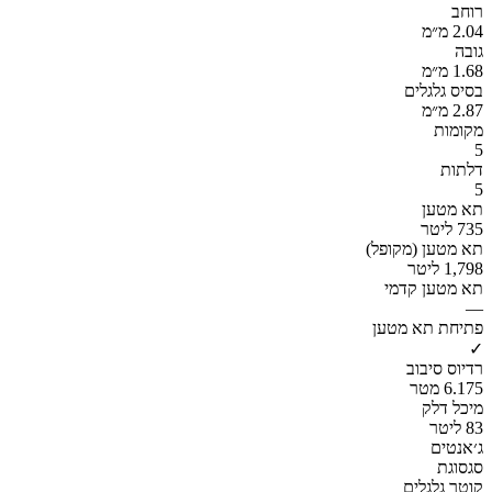
רוחב
2.04 מ״מ
גובה
1.68 מ״מ
בסיס גלגלים
2.87 מ״מ
מקומות
5
דלתות
5
תא מטען
735 ליטר
תא מטען (מקופל)
1,798 ליטר
תא מטען קדמי
—
פתיחת תא מטען
✓
רדיוס סיבוב
6.175 מטר
מיכל דלק
83 ליטר
ג׳אנטים
סגסוגת
קוטר גלגלים