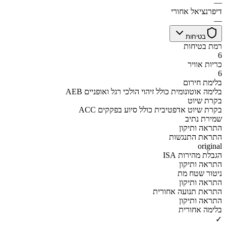
—
דיפרנציאל אחורי
—
בטיחות
רמת בטיחות
6
כריות אוויר
6
בלימת חירום
AEB בלימה אוטונומית כולל זיהוי הולכי רגל ואופניים
בקרת שיוט
ACC בקרת שיוט אדפטיבית כולל סיוע בפקקים
שמירת נתיב
התראה ותיקון
התראת התנגשות
original
הגבלת מהירות ISA
התראה ותיקון
ניטור שטח מת
התראה ותיקון
התראת תנועה אחורית
התראה ותיקון
בלימה אחורית
✓