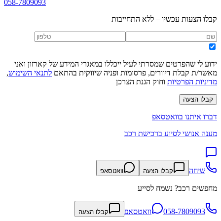
058-7809093
קבלו הצעות עכשיו – ללא התחייבות
ידוע לי שהפרטים שמסרתי לעיל ייכללו במאגרי המידע של קארזון ואני
מאשר/ת קבלת דיוורים, פרסומות ופניה שיווקית בהתאם
לתנאי השימוש
,
מדיניות הפרטיות
וחוק הגנת הצרכן
קבלו הצעה
דברו איתנו בוואטסאפ
מענה אנושי לסיוע ברכישת רכב
שיחה
קבלו הצעה
וואטסאפ
מחפשים רכב? נשמח לסייע
058-7809093
וואטסאפ
קבלו הצעה