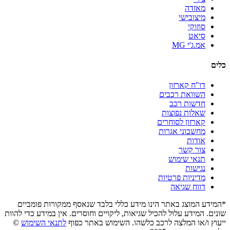
מאזדה
מיצובישי
סוזוקי
סיאט
אמ.ג'י MG
כלים
דו"ח קארזון
השוואת רכבים
חדשות רכב
שאלות נפוצות
קארזון לסוחרים
מחשבוני אגרות
אודות
צור קשר
תנאי שימוש
נגישות
מדיניות פרטיות
דווח שגיאה
*המידע המוצג באתר הינו מידע כללי בלבד שנאסף ממקורות פומביים
שונים. המידע עלול להכיל שגיאות, ליקויים וחוסרים. אין במידע כדי להוות
ייעוץ ו/או המלצה לרכב כלשהו. השימוש באתר כפוף
לתנאי השימוש
©