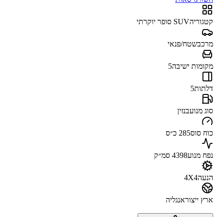
קטגוריה
SUV סופר יוקרתי
מרכב
שטח/פנאי
מקומות ישיבה
5
דלתות
5
סוג מנוע
בנזין
כוח סוס
285 כ״ס
נפח מנוע
4398 סמ״ק
הנעה
4X4
ארץ ייצור
אנגליה