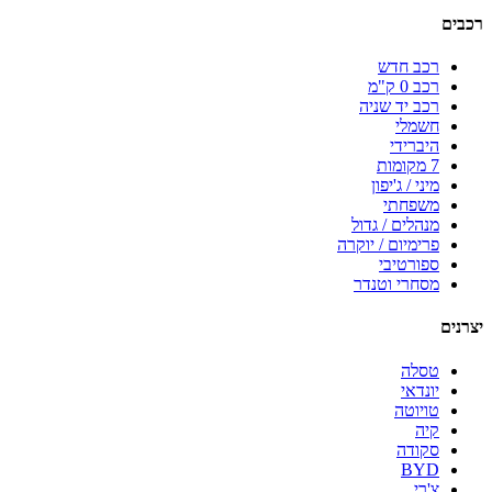
רכבים
רכב חדש
רכב 0 ק"מ
רכב יד שניה
חשמלי
היברידי
7 מקומות
מיני / ג'יפון
משפחתי
מנהלים / גדול
פרימיום / יוקרה
ספורטיבי
מסחרי וטנדר
יצרנים
טסלה
יונדאי
טויוטה
קיה
סקודה
BYD
צ'רי