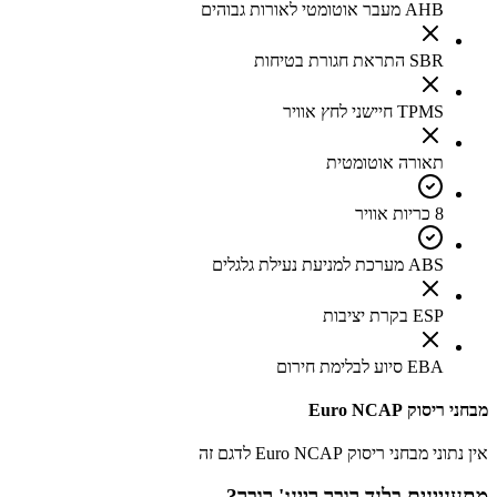
AHB מעבר אוטומטי לאורות גבוהים
SBR התראת חגורת בטיחות
TPMS חיישני לחץ אוויר
תאורה אוטומטית
8 כריות אוויר
ABS מערכת למניעת נעילת גלגלים
ESP בקרת יציבות
EBA סיוע לבלימת חירום
מבחני ריסוק Euro NCAP
אין נתוני מבחני ריסוק Euro NCAP לדגם זה
מתעניינים ב
לנד רובר ריינג' רובר
?