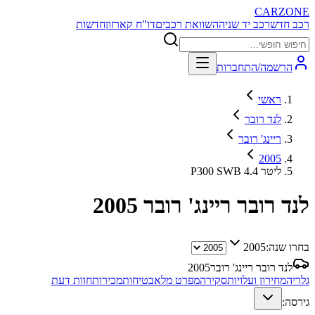
CARZONE
רכב חדש
רכב יד שניה
השוואת רכבים
דו"ח קארזון
חדשות
הרשמה/התחברות
ראשי
לנד רובר
ריינג' רובר
2005
P300 SWB 4.4 ליטר
לנד רובר ריינג' רובר
2005
בחרו שנה:
2005
לנד רובר ריינג' רובר
2005
גלריה
מחירון ועלויות
סקירה
מפרט מלא
בטיחות
מכירות
חוות דעת
גירסה: