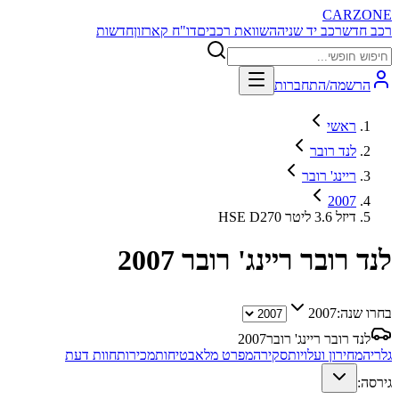
CARZONE
רכב חדש
רכב יד שניה
השוואת רכבים
דו"ח קארזון
חדשות
הרשמה/התחברות
ראשי
לנד רובר
ריינג' רובר
2007
HSE D270 דיזל 3.6 ליטר
לנד רובר ריינג' רובר
2007
בחרו שנה:
2007
לנד רובר ריינג' רובר
2007
גלריה
מחירון ועלויות
סקירה
מפרט מלא
בטיחות
מכירות
חוות דעת
גירסה: