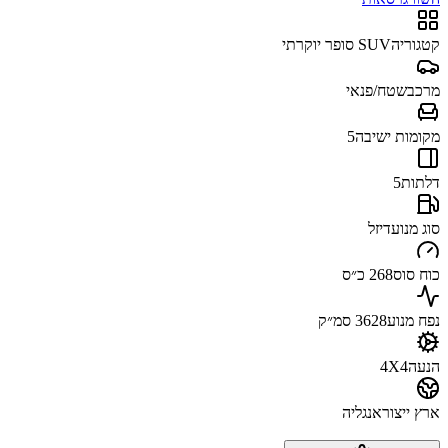
קטגוריה
SUV סופר יוקרתי
מרכב
שטח/פנאי
מקומות ישיבה
5
דלתות
5
סוג מנוע
דיזל
כוח סוס
268 כ״ס
נפח מנוע
3628 סמ״ק
הנעה
4X4
ארץ ייצור
אנגליה