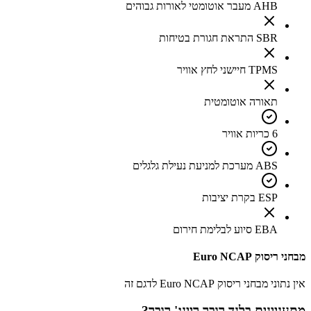
AHB מעבר אוטומטי לאורות גבוהים
SBR התראת חגורת בטיחות
TPMS חיישני לחץ אוויר
תאורה אוטומטית
6 כריות אוויר
ABS מערכת למניעת נעילת גלגלים
ESP בקרת יציבות
EBA סיוע לבלימת חירום
מבחני ריסוק Euro NCAP
אין נתוני מבחני ריסוק Euro NCAP לדגם זה
מתעניינים ב
לנד רובר ריינג' רובר
?