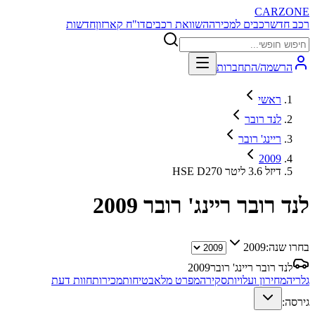
CARZONE
רכב חדש
רכבים למכירה
השוואת רכבים
דו"ח קארזון
חדשות
הרשמה/התחברות
ראשי
לנד רובר
ריינג' רובר
2009
HSE D270 דיזל 3.6 ליטר
לנד רובר ריינג' רובר
2009
בחרו שנה:
2009
לנד רובר ריינג' רובר
2009
גלריה
מחירון ועלויות
סקירה
מפרט מלא
בטיחות
מכירות
חוות דעת
גירסה: