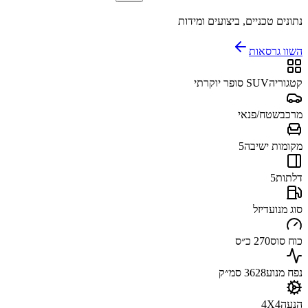
נתונים טכניים, ביצועים ומידות
השוו גרסאות
קטגוריה
SUV סופר יוקרתי
מרכב
שטח/פנאי
מקומות ישיבה
5
דלתות
5
סוג מנוע
דיזל
כוח סוס
270 כ״ס
נפח מנוע
3628 סמ״ק
הנעה
4X4