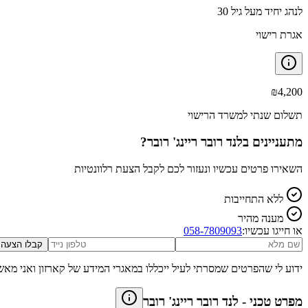
לנהג יחיד מעל גיל 30
אגרת רישוי
₪
4,200
תשלום שנתי למשרד הרישוי
מתעניינים ב
לנד רובר ריינג' רובר
?
השאירו פרטים עכשיו ונעזור לכם לקבל הצעת רלוונטיות
ללא התחייבות
מענה מהיר
או חייגו עכשיו:
058-7809093
קבלו הצעה
ידוע לי שהפרטים שמסרתי לעיל ייכללו במאגרי המידע של קארזון ואני מאש
מפרט טכני
-
לנד רובר ריינג' רובר