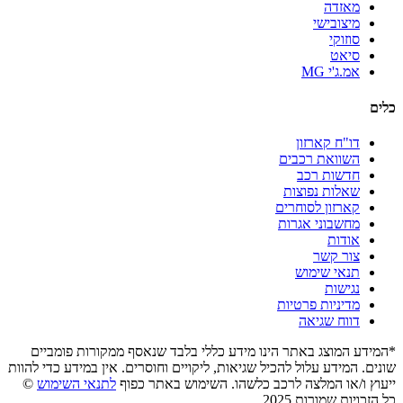
מאזדה
מיצובישי
סוזוקי
סיאט
אמ.ג'י MG
כלים
דו"ח קארזון
השוואת רכבים
חדשות רכב
שאלות נפוצות
קארזון לסוחרים
מחשבוני אגרות
אודות
צור קשר
תנאי שימוש
נגישות
מדיניות פרטיות
דווח שגיאה
*המידע המוצג באתר הינו מידע כללי בלבד שנאסף ממקורות פומביים
שונים. המידע עלול להכיל שגיאות, ליקויים וחוסרים. אין במידע כדי להוות
ייעוץ ו/או המלצה לרכב כלשהו. השימוש באתר כפוף
לתנאי השימוש
©
כל הזכויות שמורות 2025