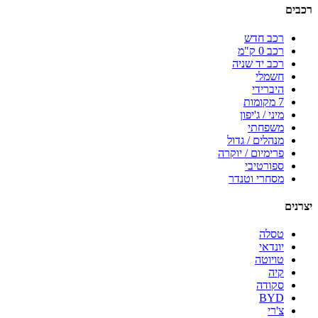
רכבים
רכב חדש
רכב 0 ק"מ
רכב יד שניה
חשמלי
היברידי
7 מקומות
מיני / ג'יפון
משפחתי
מנהלים / גדול
פרימיום / יוקרה
ספורטיבי
מסחרי וטנדר
יצרנים
טסלה
יונדאי
טויוטה
קיה
סקודה
BYD
צ'רי