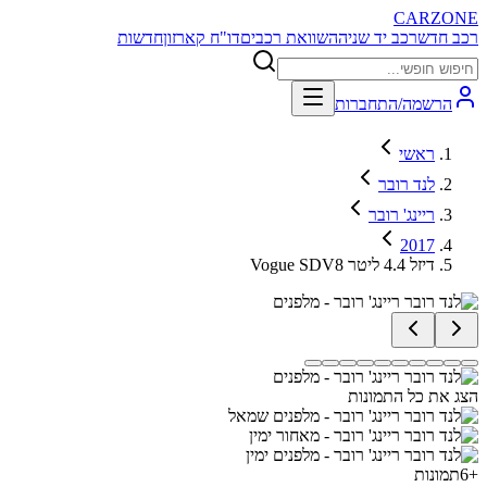
CARZONE
רכב חדש
רכב יד שניה
השוואת רכבים
דו"ח קארזון
חדשות
הרשמה/התחברות
ראשי
לנד רובר
ריינג' רובר
2017
Vogue SDV8 דיזל 4.4 ליטר
הצג את כל התמונות
+
6
תמונות