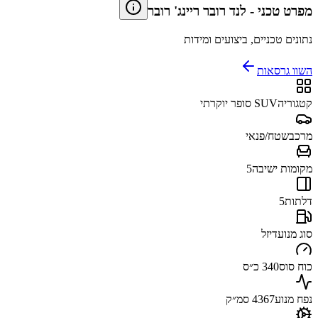
מפרט טכני
-
לנד רובר ריינג' רובר
נתונים טכניים, ביצועים ומידות
השוו גרסאות
קטגוריה
SUV סופר יוקרתי
מרכב
שטח/פנאי
מקומות ישיבה
5
דלתות
5
סוג מנוע
דיזל
כוח סוס
340 כ״ס
נפח מנוע
4367 סמ״ק