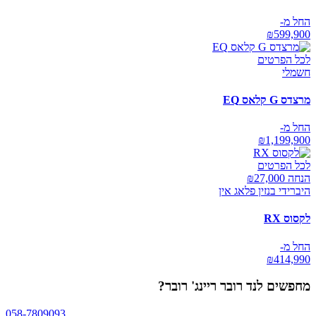
החל מ-
₪
599,900
לכל הפרטים
חשמלי
מרצדס G קלאס EQ
החל מ-
₪
1,199,900
לכל הפרטים
הנחה ₪
27,000
היברידי בנזין פלאג אין
לקסוס RX
החל מ-
₪
414,990
מחפשים
לנד רובר ריינג' רובר
?
058-7809093