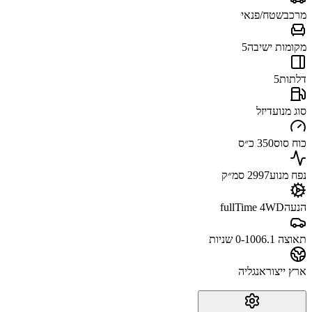
מרכב
שטח/פנאי
מקומות ישיבה
5
דלתות
5
סוג מנוע
דיזל
כוח סוס
350 כ״ס
נפח מנוע
2997 סמ״ק
הנעה
fullTime 4WD
תאוצה 0-100
6.1 שניות
ארץ ייצור
אנגליה