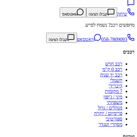
שיחה
קבלו הצעה
וואטסאפ
מחפשים רכב? נשמח לסייע
058-7809093
וואטסאפ
קבלו הצעה
רכבים
רכב חדש
רכב 0 ק"מ
רכב יד שניה
חשמלי
היברידי
7 מקומות
מיני / ג'יפון
משפחתי
מנהלים / גדול
פרימיום / יוקרה
ספורטיבי
מסחרי וטנדר
יצרנים