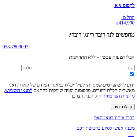
לקסוס RX
החל מ-
₪
414,990
מחפשים
לנד רובר ריינג' רובר
?
058-7809093
קבלו הצעות עכשיו – ללא התחייבות
ידוע לי שהפרטים שמסרתי לעיל ייכללו במאגרי המידע של קארזון ואני
מאשר/ת קבלת דיוורים, פרסומות ופניה שיווקית בהתאם
לתנאי השימוש
,
מדיניות הפרטיות
וחוק הגנת הצרכן
קבלו הצעה
דברו איתנו בוואטסאפ
מענה אנושי לסיוע ברכישת רכב