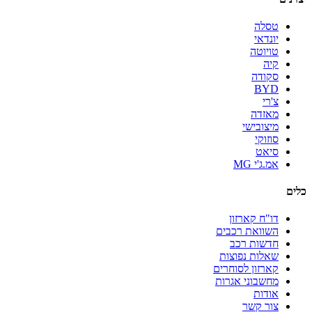
טסלה
יונדאי
טויוטה
קיה
סקודה
BYD
צ'רי
מאזדה
מיצובישי
סוזוקי
סיאט
אמ.ג'י MG
כלים
דו"ח קארזון
השוואת רכבים
חדשות רכב
שאלות נפוצות
קארזון לסוחרים
מחשבוני אגרות
אודות
צור קשר