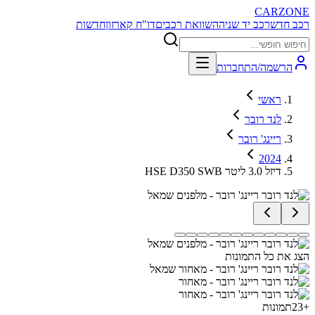
CARZONE
רכב חדש
רכב יד שניה
השוואת רכבים
דו"ח קארזון
חדשות
הרשמה/התחברות
ראשי
לנד רובר
ריינג' רובר
2024
HSE D350 SWB דיזל 3.0 ליטר
הצג את כל התמונות
+
23
תמונות